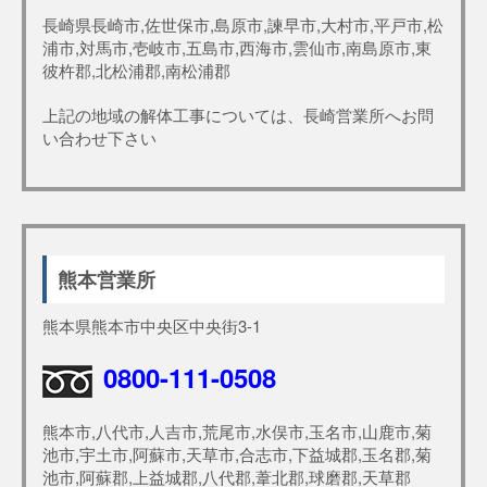
長崎県長崎市,佐世保市,島原市,諫早市,大村市,平戸市,松
浦市,対馬市,壱岐市,五島市,西海市,雲仙市,南島原市,東
彼杵郡,北松浦郡,南松浦郡
上記の地域の解体工事については、長崎営業所へお問
い合わせ下さい
熊本営業所
熊本県熊本市中央区中央街3-1
0800-111-0508
熊本市,八代市,人吉市,荒尾市,水俣市,玉名市,山鹿市,菊
池市,宇土市,阿蘇市,天草市,合志市,下益城郡,玉名郡,菊
池市,阿蘇郡,上益城郡,八代郡,葦北郡,球磨郡,天草郡