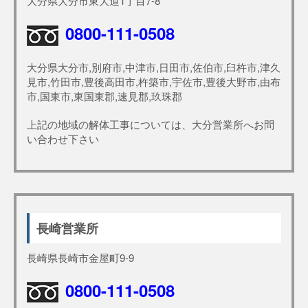
大分県大分市東大道1丁目7-8
0800-111-0508
大分県大分市,別府市,中津市,日田市,佐伯市,臼杵市,津久
見市,竹田市,豊後高田市,杵築市,宇佐市,豊後大野市,由布
市,国東市,東国東郡,速見郡,玖珠郡
上記の地域の解体工事については、大分営業所へお問
い合わせ下さい
長崎営業所
長崎県長崎市金屋町9-9
0800-111-0508