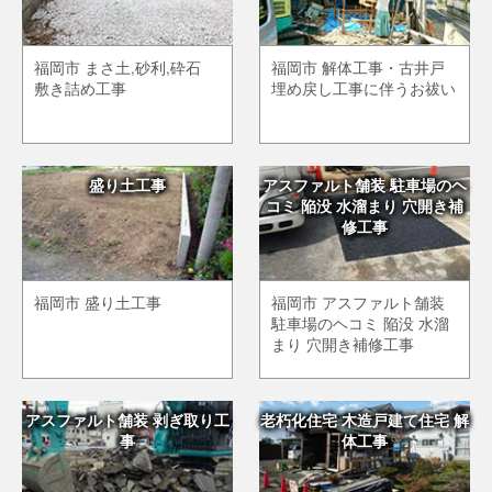
福岡市 まさ土,砂利,砕石
福岡市 解体工事・古井戸
敷き詰め工事
埋め戻し工事に伴うお祓い
盛り土工事
アスファルト舗装 駐車場のヘ
コミ 陥没 水溜まり 穴開き補
修工事
福岡市 盛り土工事
福岡市 アスファルト舗装
駐車場のヘコミ 陥没 水溜
まり 穴開き補修工事
アスファルト舗装 剥ぎ取り工
老朽化住宅 木造戸建て住宅 解
事
体工事