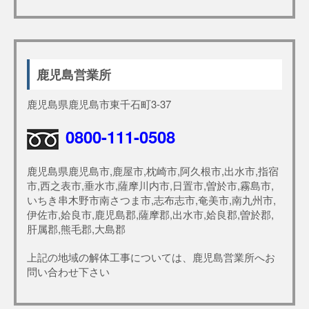
鹿児島営業所
鹿児島県鹿児島市東千石町3-37
0800-111-0508
鹿児島県鹿児島市,鹿屋市,枕崎市,阿久根市,出水市,指宿
市,西之表市,垂水市,薩摩川内市,日置市,曽於市,霧島市,
いちき串木野市南さつま市,志布志市,奄美市,南九州市,
伊佐市,姶良市,鹿児島郡,薩摩郡,出水市,姶良郡,曽於郡,
肝属郡,熊毛郡,大島郡
上記の地域の解体工事については、鹿児島営業所へお
問い合わせ下さい