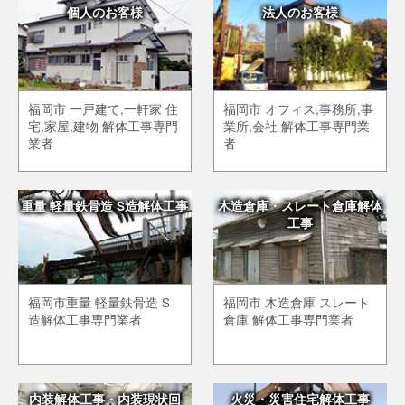
個人のお客様
法人のお客様
福岡市 一戸建て,一軒家 住
福岡市 オフィス,事務所,事
宅,家屋,建物 解体工事専門
業所,会社 解体工事専門業
業者
者
重量 軽量鉄骨造 S造解体工事
木造倉庫・スレート倉庫解体
工事
福岡市重量 軽量鉄骨造 S
福岡市 木造倉庫 スレート
造解体工事専門業者
倉庫 解体工事専門業者
内装解体工事・内装現状回
火災・災害住宅解体工事