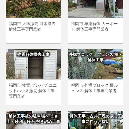
福岡市 大木撤去 庭木撤去
福岡市 車庫解体 カーポー
解体工事専門業者
ト 解体工事専門業者
物置解体撤去工事
外構ブロック・フェンス 柵・
解体工事
福岡市 物置,プレハブ ユニ
福岡市 外構ブロック,柵,フ
ットハウス撤去 解体工事
ェンス 解体工事専門業者
専門業者
解体工事後の駐車場へ まさ
解体工事・古井戸埋め戻し工
土・砂利・砕石 敷き詰め工事
事に伴うお祓い