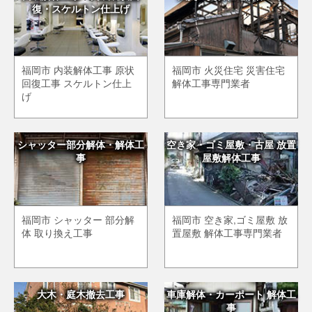
復・スケルトン仕上げ
福岡市 内装解体工事 原状
福岡市 火災住宅 災害住宅
回復工事 スケルトン仕上
解体工事専門業者
げ
シャッター部分解体・解体工
空き家・ゴミ屋敷・古屋 放置
事
屋敷解体工事
福岡市 シャッター 部分解
福岡市 空き家,ゴミ屋敷 放
体 取り換え工事
置屋敷 解体工事専門業者
大木・庭木撤去工事
車庫解体・カーポート 解体工
事