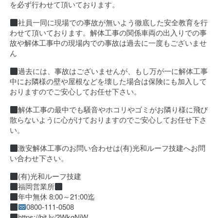
を必ず行わせて頂いております。
社員一同に現場での事故が無いよう徹底した安全教育を行
わせて頂いております。解体工事の関係車両の出入りでの事
故や解体工事中の現場内での事故は過去に一度もございませ
ん
過去には、事故はございませんが、もし万が一に解体工事
中にお隣様の壁や屋根などを壊した場合は保険にも加入して
おりますのでご安心してお任せ下さい。
解体工事の最中でも騒音やホコリやゴミがお隣り様に飛び
散らないように心がけておりますのでご安心してお任せ下さ
い。
激安解体工事のお問い合わせは(有)光和ルーフ技建へお問
い合わせ下さい。
(有)光和ルーフ技建
福岡営業所
年中無休 8:00～21:00迄
0800-111-0508
https://bit.ly/2WkgNiW