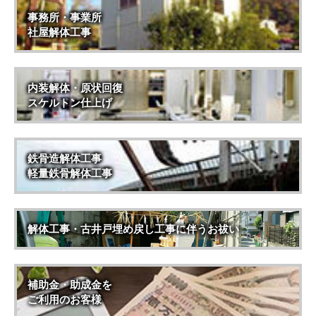
事務所・事業所
社屋解体工事
内装解体・原状回復
スケルトン仕上げ
鉄骨造解体工事
軽量鉄骨解体工事
解体工事・古井戸埋め戻し工事に伴うお祓い
補助金・助成金を
ご利用のお客様