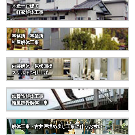
木造一戸建て
一軒家解体工事
事務所・事業所
社屋解体工事
内装解体・原状回復
スケルトン仕上げ
鉄骨造解体工事
軽量鉄骨解体工事
解体工事・古井戸埋め戻し工事に伴うお祓い