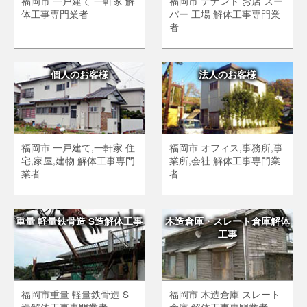
福岡市 一戸建て 一軒家 解
福岡市 テナント お店 スー
体工事専門業者
パー 工場 解体工事専門業
者
個人のお客様
法人のお客様
福岡市 一戸建て,一軒家 住
福岡市 オフィス,事務所,事
宅,家屋,建物 解体工事専門
業所,会社 解体工事専門業
業者
者
重量 軽量鉄骨造 S造解体工事
木造倉庫・スレート倉庫解体
工事
福岡市重量 軽量鉄骨造 S
福岡市 木造倉庫 スレート