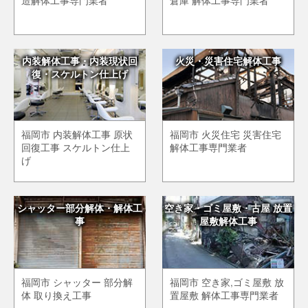
造解体工事専門業者
倉庫 解体工事専門業者
内装解体工事・内装現状回
火災・災害住宅解体工事
復・スケルトン仕上げ
福岡市 内装解体工事 原状
福岡市 火災住宅 災害住宅
回復工事 スケルトン仕上
解体工事専門業者
げ
シャッター部分解体・解体工
空き家・ゴミ屋敷・古屋 放置
事
屋敷解体工事
福岡市 シャッター 部分解
福岡市 空き家,ゴミ屋敷 放
体 取り換え工事
置屋敷 解体工事専門業者