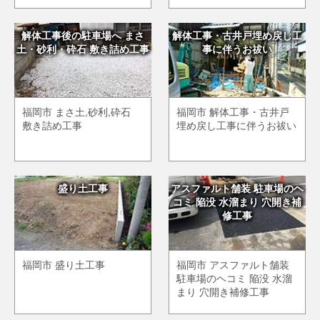
解体工事後の駐車場へ まさ
解体工事・古井戸埋め戻し工
土・砂利・砕石 敷き詰め工事
事に伴うお祓い
福岡市 まさ土,砂利,砕石
福岡市 解体工事・古井戸
敷き詰め工事
埋め戻し工事に伴うお祓い
盛り土工事
アスファルト舗装 駐車場のヘ
コミ 陥没 水溜まり 穴開き補
修工事
福岡市 盛り土工事
福岡市 アスファルト舗装
駐車場のヘコミ 陥没 水溜
まり 穴開き補修工事