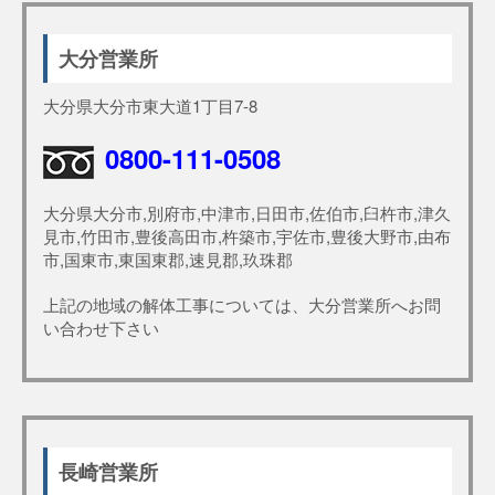
大分営業所
大分県大分市東大道1丁目7-8
0800-111-0508
大分県大分市,別府市,中津市,日田市,佐伯市,臼杵市,津久
見市,竹田市,豊後高田市,杵築市,宇佐市,豊後大野市,由布
市,国東市,東国東郡,速見郡,玖珠郡
上記の地域の解体工事については、大分営業所へお問
い合わせ下さい
長崎営業所