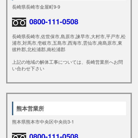
長崎県長崎市金屋町9-9
0800-111-0508
長崎県長崎市,佐世保市,島原市,諫早市,大村市,平戸市,松
浦市,対馬市,壱岐市,五島市,西海市,雲仙市,南島原市,東
彼杵郡,北松浦郡,南松浦郡
上記の地域の解体工事については、長崎営業所へお問
い合わせ下さい
熊本営業所
熊本県熊本市中央区中央街3-1
0800-111-0508