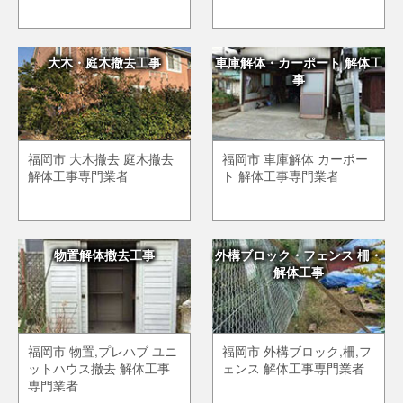
大木・庭木撤去工事
車庫解体・カーポート 解体工
事
福岡市 大木撤去 庭木撤去
福岡市 車庫解体 カーポー
解体工事専門業者
ト 解体工事専門業者
物置解体撤去工事
外構ブロック・フェンス 柵・
解体工事
福岡市 物置,プレハブ ユニ
福岡市 外構ブロック,柵,フ
ットハウス撤去 解体工事
ェンス 解体工事専門業者
専門業者