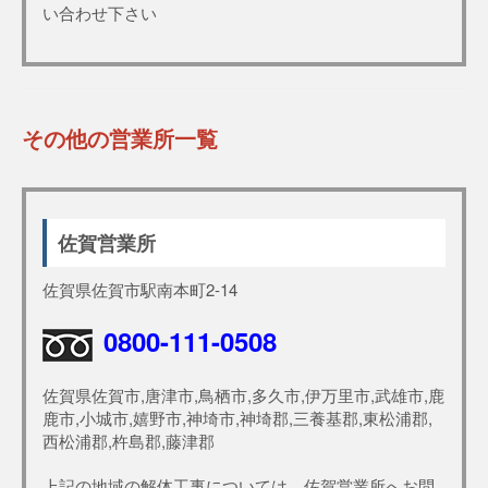
い合わせ下さい
その他の営業所一覧
佐賀営業所
佐賀県佐賀市駅南本町2-14
0800-111-0508
佐賀県佐賀市,唐津市,鳥栖市,多久市,伊万里市,武雄市,鹿
鹿市,小城市,嬉野市,神埼市,神埼郡,三養基郡,東松浦郡,
西松浦郡,杵島郡,藤津郡
上記の地域の解体工事については、佐賀営業所へお問