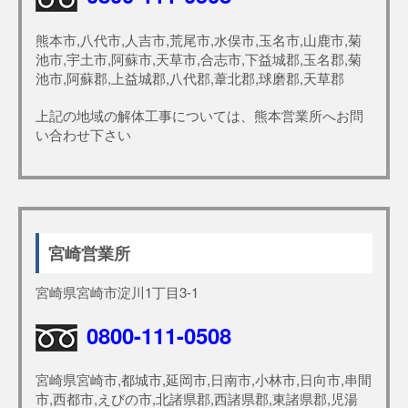
熊本市,八代市,人吉市,荒尾市,水俣市,玉名市,山鹿市,菊
池市,宇土市,阿蘇市,天草市,合志市,下益城郡,玉名郡,菊
池市,阿蘇郡,上益城郡,八代郡,葦北郡,球磨郡,天草郡
上記の地域の解体工事については、熊本営業所へお問
い合わせ下さい
宮崎営業所
宮崎県宮崎市淀川1丁目3-1
0800-111-0508
宮崎県宮崎市,都城市,延岡市,日南市,小林市,日向市,串間
市,西都市,えびの市,北諸県郡,西諸県郡,東諸県郡,児湯