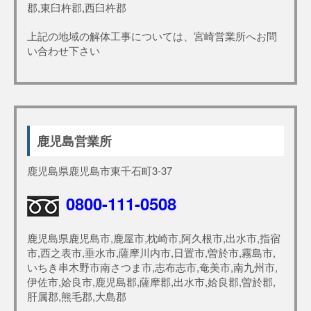
郡,東臼杵郡,西臼杵郡
上記の地域の解体工事については、宮崎営業所へお問
い合わせ下さい
鹿児島営業所
鹿児島県鹿児島市東千石町3-37
0800-111-0508
鹿児島県鹿児島市,鹿屋市,枕崎市,阿久根市,出水市,指宿
市,西之表市,垂水市,薩摩川内市,日置市,曽於市,霧島市,
いちき串木野市南さつま市,志布志市,奄美市,南九州市,
伊佐市,姶良市,鹿児島郡,薩摩郡,出水市,姶良郡,曽於郡,
肝属郡,熊毛郡,大島郡