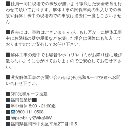
社員一同に現場での事故が無いよう徹底した安全教育を行
わせて頂いております。解体工事の関係車両の出入りでの事
故や解体工事中の現場内での事故は過去に一度もございませ
ん
過去には、事故はございませんが、もし万が一に解体工事
中にお隣様の壁や屋根などを壊した場合は保険にも加入して
おりますのでご安心してお任せ下さい。
解体工事の最中でも騒音やホコリやゴミがお隣り様に飛び
散らないように心がけておりますのでご安心してお任せ下さ
い。
激安解体工事のお問い合わせは(有)光和ルーフ技建へお問
い合わせ下さい。
(有)光和ルーフ技建
福岡営業所
年中無休 8:00～21:00迄
0800-111-0508
https://bit.ly/2WkgNiW
福岡県福岡市中央区平尾2丁目10-5