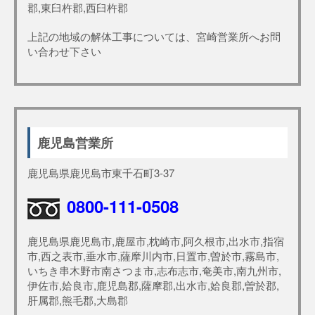
郡,東臼杵郡,西臼杵郡
上記の地域の解体工事については、宮崎営業所へお問
い合わせ下さい
鹿児島営業所
鹿児島県鹿児島市東千石町3-37
0800-111-0508
鹿児島県鹿児島市,鹿屋市,枕崎市,阿久根市,出水市,指宿
市,西之表市,垂水市,薩摩川内市,日置市,曽於市,霧島市,
いちき串木野市南さつま市,志布志市,奄美市,南九州市,
伊佐市,姶良市,鹿児島郡,薩摩郡,出水市,姶良郡,曽於郡,
肝属郡,熊毛郡,大島郡