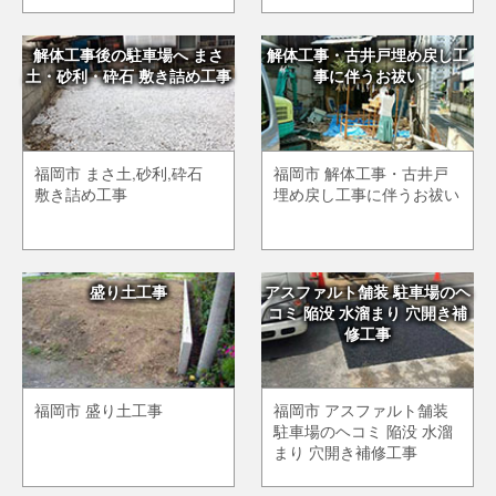
解体工事後の駐車場へ まさ
解体工事・古井戸埋め戻し工
土・砂利・砕石 敷き詰め工事
事に伴うお祓い
福岡市 まさ土,砂利,砕石
福岡市 解体工事・古井戸
敷き詰め工事
埋め戻し工事に伴うお祓い
盛り土工事
アスファルト舗装 駐車場のヘ
コミ 陥没 水溜まり 穴開き補
修工事
福岡市 盛り土工事
福岡市 アスファルト舗装
駐車場のヘコミ 陥没 水溜
まり 穴開き補修工事