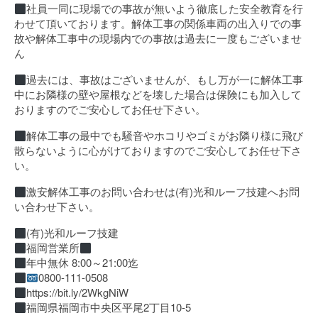
社員一同に現場での事故が無いよう徹底した安全教育を行
わせて頂いております。解体工事の関係車両の出入りでの事
故や解体工事中の現場内での事故は過去に一度もございませ
ん
過去には、事故はございませんが、もし万が一に解体工事
中にお隣様の壁や屋根などを壊した場合は保険にも加入して
おりますのでご安心してお任せ下さい。
解体工事の最中でも騒音やホコリやゴミがお隣り様に飛び
散らないように心がけておりますのでご安心してお任せ下さ
い。
激安解体工事のお問い合わせは(有)光和ルーフ技建へお問
い合わせ下さい。
(有)光和ルーフ技建
福岡営業所
年中無休 8:00～21:00迄
0800-111-0508
https://bit.ly/2WkgNiW
福岡県福岡市中央区平尾2丁目10-5