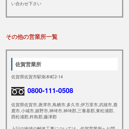
い合わせ下さい
その他の営業所一覧
佐賀営業所
佐賀県佐賀市駅南本町2-14
0800-111-0508
佐賀県佐賀市,唐津市,鳥栖市,多久市,伊万里市,武雄市,鹿
鹿市,小城市,嬉野市,神埼市,神埼郡,三養基郡,東松浦郡,
西松浦郡,杵島郡,藤津郡
上記の地域の解体工事については、佐賀営業所へお問