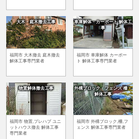
大木・庭木撤去工事
車庫解体・カーポート 解体工
事
福岡市 大木撤去 庭木撤去
福岡市 車庫解体 カーポー
解体工事専門業者
ト 解体工事専門業者
物置解体撤去工事
外構ブロック・フェンス 柵・
解体工事
福岡市 物置,プレハブ ユニ
福岡市 外構ブロック,柵,フ
ットハウス撤去 解体工事
ェンス 解体工事専門業者
専門業者