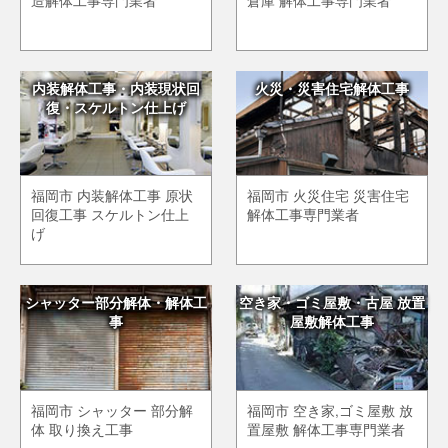
造解体工事専門業者
倉庫 解体工事専門業者
内装解体工事・内装現状回
火災・災害住宅解体工事
復・スケルトン仕上げ
福岡市 内装解体工事 原状
福岡市 火災住宅 災害住宅
回復工事 スケルトン仕上
解体工事専門業者
げ
シャッター部分解体・解体工
空き家・ゴミ屋敷・古屋 放置
事
屋敷解体工事
福岡市 シャッター 部分解
福岡市 空き家,ゴミ屋敷 放
体 取り換え工事
置屋敷 解体工事専門業者