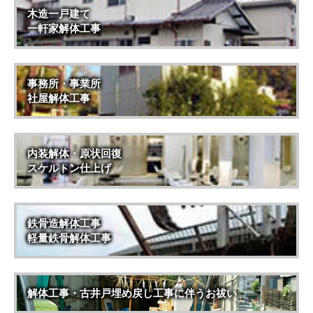
木造一戸建て
一軒家解体工事
事務所・事業所
社屋解体工事
内装解体・原状回復
スケルトン仕上げ
鉄骨造解体工事
軽量鉄骨解体工事
解体工事・古井戸埋め戻し工事に伴うお祓い