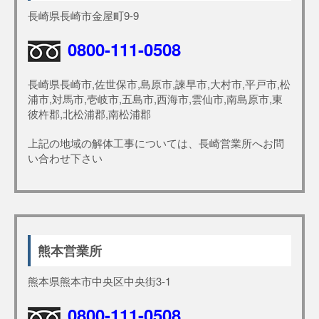
長崎県長崎市金屋町9-9
0800-111-0508
長崎県長崎市,佐世保市,島原市,諫早市,大村市,平戸市,松
浦市,対馬市,壱岐市,五島市,西海市,雲仙市,南島原市,東
彼杵郡,北松浦郡,南松浦郡
上記の地域の解体工事については、長崎営業所へお問
い合わせ下さい
熊本営業所
熊本県熊本市中央区中央街3-1
0800-111-0508