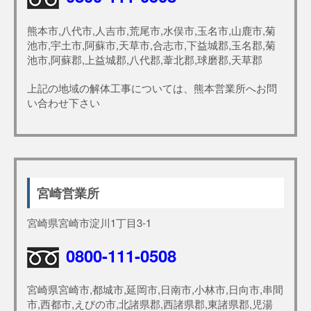
熊本市,八代市,人吉市,荒尾市,水俣市,玉名市,山鹿市,菊
池市,宇土市,阿蘇市,天草市,合志市,下益城郡,玉名郡,菊
池市,阿蘇郡,上益城郡,八代郡,葦北郡,球磨郡,天草郡
上記の地域の解体工事については、熊本営業所へお問
い合わせ下さい
宮崎営業所
宮崎県宮崎市淀川1丁目3-1
0800-111-0508
宮崎県宮崎市,都城市,延岡市,日南市,小林市,日向市,串間
市,西都市,えびの市,北諸県郡,西諸県郡,東諸県郡,児湯