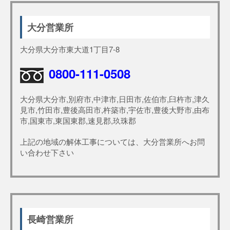
大分営業所
大分県大分市東大道1丁目7-8
0800-111-0508
大分県大分市,別府市,中津市,日田市,佐伯市,臼杵市,津久
見市,竹田市,豊後高田市,杵築市,宇佐市,豊後大野市,由布
市,国東市,東国東郡,速見郡,玖珠郡
上記の地域の解体工事については、大分営業所へお問
い合わせ下さい
長崎営業所