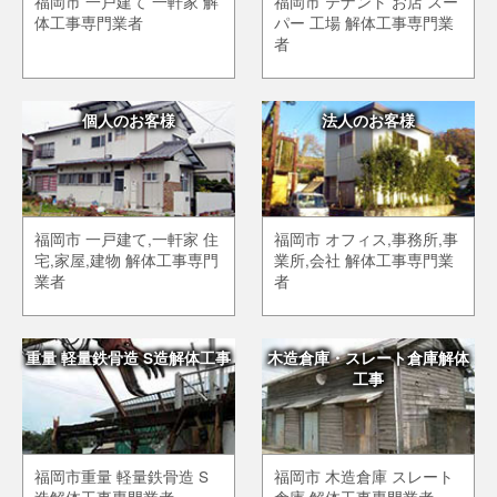
福岡市 一戸建て 一軒家 解
福岡市 テナント お店 スー
体工事専門業者
パー 工場 解体工事専門業
者
個人のお客様
法人のお客様
福岡市 一戸建て,一軒家 住
福岡市 オフィス,事務所,事
宅,家屋,建物 解体工事専門
業所,会社 解体工事専門業
業者
者
重量 軽量鉄骨造 S造解体工事
木造倉庫・スレート倉庫解体
工事
福岡市重量 軽量鉄骨造 S
福岡市 木造倉庫 スレート