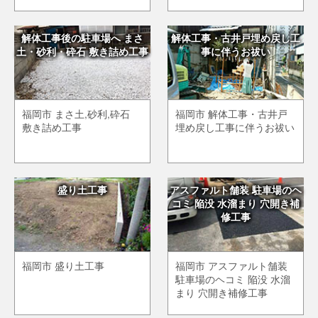
解体工事後の駐車場へ まさ
解体工事・古井戸埋め戻し工
土・砂利・砕石 敷き詰め工事
事に伴うお祓い
福岡市 まさ土,砂利,砕石
福岡市 解体工事・古井戸
敷き詰め工事
埋め戻し工事に伴うお祓い
盛り土工事
アスファルト舗装 駐車場のヘ
コミ 陥没 水溜まり 穴開き補
修工事
福岡市 盛り土工事
福岡市 アスファルト舗装
駐車場のヘコミ 陥没 水溜
まり 穴開き補修工事