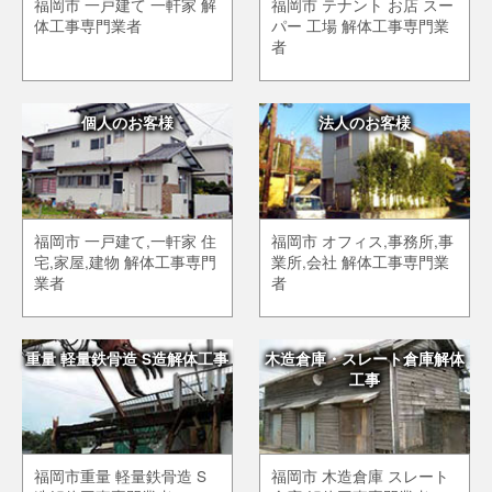
福岡市 一戸建て 一軒家 解
福岡市 テナント お店 スー
体工事専門業者
パー 工場 解体工事専門業
者
個人のお客様
法人のお客様
福岡市 一戸建て,一軒家 住
福岡市 オフィス,事務所,事
宅,家屋,建物 解体工事専門
業所,会社 解体工事専門業
業者
者
重量 軽量鉄骨造 S造解体工事
木造倉庫・スレート倉庫解体
工事
福岡市重量 軽量鉄骨造 S
福岡市 木造倉庫 スレート