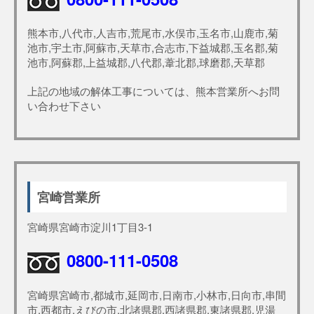
熊本市,八代市,人吉市,荒尾市,水俣市,玉名市,山鹿市,菊
池市,宇土市,阿蘇市,天草市,合志市,下益城郡,玉名郡,菊
池市,阿蘇郡,上益城郡,八代郡,葦北郡,球磨郡,天草郡
上記の地域の解体工事については、熊本営業所へお問
い合わせ下さい
宮崎営業所
宮崎県宮崎市淀川1丁目3-1
0800-111-0508
宮崎県宮崎市,都城市,延岡市,日南市,小林市,日向市,串間
市,西都市,えびの市,北諸県郡,西諸県郡,東諸県郡,児湯