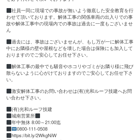
社員一同に現場での事故が無いよう徹底した安全教育を行
わせて頂いております。解体工事の関係車両の出入りでの事
故や解体工事中の現場内での事故は過去に一度もございませ
ん
過去には、事故はございませんが、もし万が一に解体工事
中にお隣様の壁や屋根などを壊した場合は保険にも加入して
おりますのでご安心してお任せ下さい。
解体工事の最中でも騒音やホコリやゴミがお隣り様に飛び
散らないように心がけておりますのでご安心してお任せ下さ
い。
激安解体工事のお問い合わせは(有)光和ルーフ技建へお問
い合わせ下さい。
(有)光和ルーフ技建
城南営業所
年中無休 8:00～21:00迄
0800-111-0508
https://bit.ly/2WkgNiW