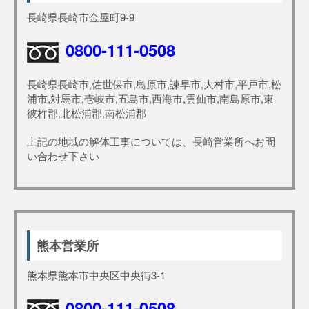
長崎県長崎市金屋町9-9
0800-111-0508
長崎県長崎市,佐世保市,島原市,諫早市,大村市,平戸市,松
浦市,対馬市,壱岐市,五島市,西海市,雲仙市,南島原市,東
彼杵郡,北松浦郡,南松浦郡
上記の地域の解体工事については、長崎営業所へお問
い合わせ下さい
熊本営業所
熊本県熊本市中央区中央街3-1
0800-111-0508