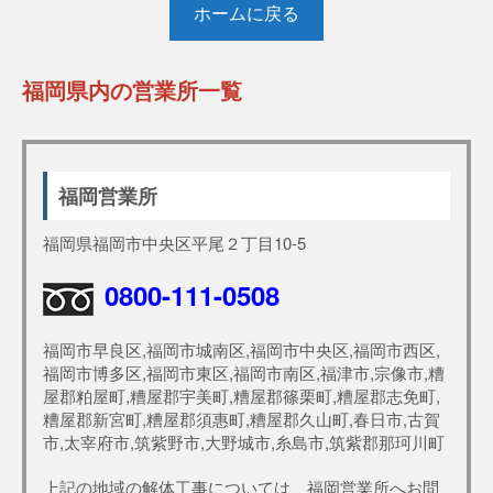
ホームに戻る
福岡県内の営業所一覧
福岡営業所
福岡県福岡市中央区平尾２丁目10-5
0800-111-0508
福岡市早良区,福岡市城南区,福岡市中央区,福岡市西区,
福岡市博多区,福岡市東区,福岡市南区,福津市,宗像市,糟
屋郡粕屋町,糟屋郡宇美町,糟屋郡篠栗町,糟屋郡志免町,
糟屋郡新宮町,糟屋郡須惠町,糟屋郡久山町,春日市,古賀
市,太宰府市,筑紫野市,大野城市,糸島市,筑紫郡那珂川町
上記の地域の解体工事については、福岡営業所へお問