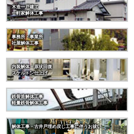
木造一戸建て
一軒家解体工事
事務所・事業所
社屋解体工事
内装解体・原状回復
スケルトン仕上げ
鉄骨造解体工事
軽量鉄骨解体工事
解体工事・古井戸埋め戻し工事に伴うお祓い