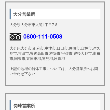
大分営業所
大分県大分市東大道1丁目7-8
0800-111-0508
大分県大分市,別府市,中津市,日田市,佐伯市,臼杵市,津久
見市,竹田市,豊後高田市,杵築市,宇佐市,豊後大野市,由布
市,国東市,東国東郡,速見郡,玖珠郡
上記の地域の解体工事については、大分営業所へお問
い合わせ下さい
長崎営業所