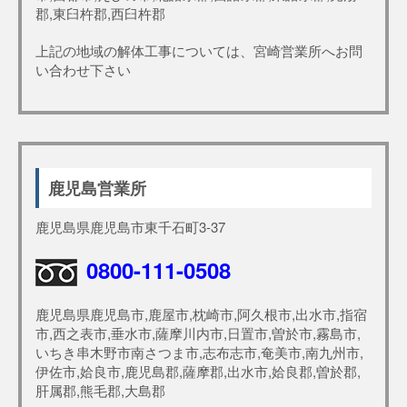
郡,東臼杵郡,西臼杵郡
上記の地域の解体工事については、宮崎営業所へお問
い合わせ下さい
鹿児島営業所
鹿児島県鹿児島市東千石町3-37
0800-111-0508
鹿児島県鹿児島市,鹿屋市,枕崎市,阿久根市,出水市,指宿
市,西之表市,垂水市,薩摩川内市,日置市,曽於市,霧島市,
いちき串木野市南さつま市,志布志市,奄美市,南九州市,
伊佐市,姶良市,鹿児島郡,薩摩郡,出水市,姶良郡,曽於郡,
肝属郡,熊毛郡,大島郡