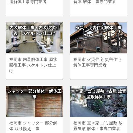
造解体工事専門業者
倉庫 解体工事専門業者
内装解体工事・内装現状回
火災・災害住宅解体工事
復・スケルトン仕上げ
福岡市 内装解体工事 原状
福岡市 火災住宅 災害住宅
回復工事 スケルトン仕上
解体工事専門業者
げ
シャッター部分解体・解体工
空き家・ゴミ屋敷・古屋 放置
事
屋敷解体工事
福岡市 シャッター 部分解
福岡市 空き家,ゴミ屋敷 放
体 取り換え工事
置屋敷 解体工事専門業者