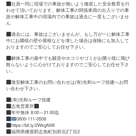
社員一同に現場での事故が無いよう徹底した安全教育を行
わせて頂いております。解体工事の関係車両の出入りでの事
故や解体工事中の現場内での事故は過去に一度もございませ
ん
過去には、事故はございませんが、もし万が一に解体工事
中にお隣様の壁や屋根などを壊した場合は保険にも加入して
おりますのでご安心してお任せ下さい。
解体工事の最中でも騒音やホコリやゴミがお隣り様に飛び
散らないように心がけておりますのでご安心してお任せ下さ
い。
激安解体工事のお問い合わせは(有)光和ルーフ技建へお問
い合わせ下さい。
(有)光和ルーフ技建
志免営業所
年中無休 8:00～21:00迄
0800-111-0508
https://bit.ly/2WkgNiW
福岡県糟屋郡志免町別府北2丁目2