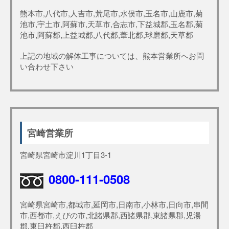
熊本市,八代市,人吉市,荒尾市,水俣市,玉名市,山鹿市,菊
池市,宇土市,阿蘇市,天草市,合志市,下益城郡,玉名郡,菊
池市,阿蘇郡,上益城郡,八代郡,葦北郡,球磨郡,天草郡
上記の地域の解体工事については、熊本営業所へお問
い合わせ下さい
宮崎営業所
宮崎県宮崎市淀川1丁目3-1
0800-111-0508
宮崎県宮崎市,都城市,延岡市,日南市,小林市,日向市,串間
市,西都市,えびの市,北諸県郡,西諸県郡,東諸県郡,児湯
郡,東臼杵郡,西臼杵郡