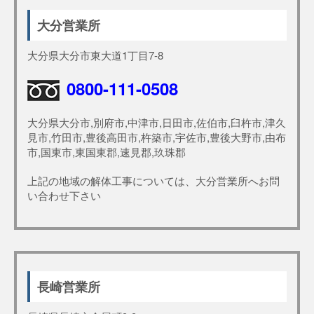
大分営業所
大分県大分市東大道1丁目7-8
0800-111-0508
大分県大分市,別府市,中津市,日田市,佐伯市,臼杵市,津久
見市,竹田市,豊後高田市,杵築市,宇佐市,豊後大野市,由布
市,国東市,東国東郡,速見郡,玖珠郡
上記の地域の解体工事については、大分営業所へお問
い合わせ下さい
長崎営業所