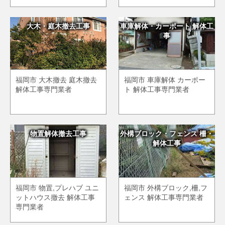
大木・庭木撤去工事
車庫解体・カーポート 解体工
事
福岡市 大木撤去 庭木撤去
福岡市 車庫解体 カーポー
解体工事専門業者
ト 解体工事専門業者
物置解体撤去工事
外構ブロック・フェンス 柵・
解体工事
福岡市 物置,プレハブ ユニ
福岡市 外構ブロック,柵,フ
ットハウス撤去 解体工事
ェンス 解体工事専門業者
専門業者