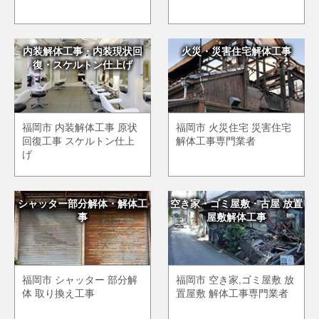
内装解体工事・内装現状回
火災・災害住宅解体工事
復・スケルトン仕上げ
福岡市 内装解体工事 原状
福岡市 火災住宅 災害住宅
回復工事 スケルトン仕上
解体工事専門業者
げ
シャッター部分解体・解体工
空き家・ゴミ屋敷・古屋 放置
事
屋敷解体工事
福岡市 シャッター 部分解
福岡市 空き家,ゴミ屋敷 放
体 取り換え工事
置屋敷 解体工事専門業者