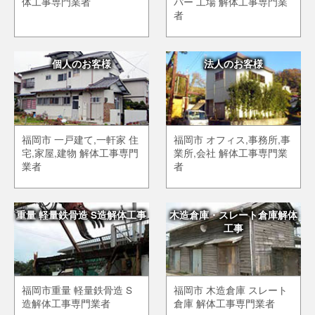
体工事専門業者
パー 工場 解体工事専門業
者
個人のお客様
法人のお客様
福岡市 一戸建て,一軒家 住
福岡市 オフィス,事務所,事
宅,家屋,建物 解体工事専門
業所,会社 解体工事専門業
業者
者
重量 軽量鉄骨造 S造解体工事
木造倉庫・スレート倉庫解体
工事
福岡市重量 軽量鉄骨造 S
福岡市 木造倉庫 スレート
造解体工事専門業者
倉庫 解体工事専門業者