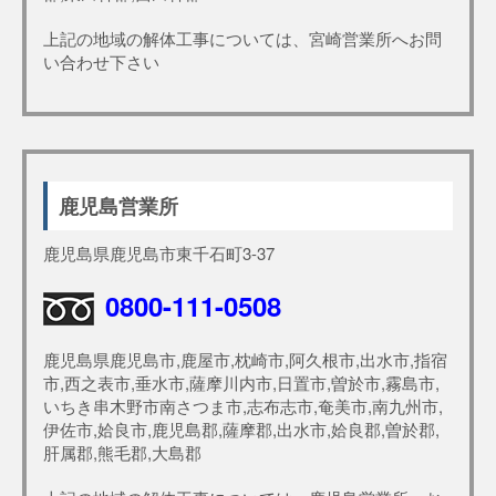
上記の地域の解体工事については、宮崎営業所へお問
い合わせ下さい
鹿児島営業所
鹿児島県鹿児島市東千石町3-37
0800-111-0508
鹿児島県鹿児島市,鹿屋市,枕崎市,阿久根市,出水市,指宿
市,西之表市,垂水市,薩摩川内市,日置市,曽於市,霧島市,
いちき串木野市南さつま市,志布志市,奄美市,南九州市,
伊佐市,姶良市,鹿児島郡,薩摩郡,出水市,姶良郡,曽於郡,
肝属郡,熊毛郡,大島郡