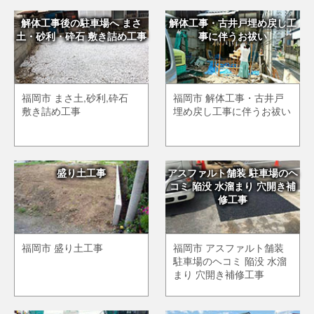
解体工事後の駐車場へ まさ
解体工事・古井戸埋め戻し工
土・砂利・砕石 敷き詰め工事
事に伴うお祓い
福岡市 まさ土,砂利,砕石
福岡市 解体工事・古井戸
敷き詰め工事
埋め戻し工事に伴うお祓い
盛り土工事
アスファルト舗装 駐車場のヘ
コミ 陥没 水溜まり 穴開き補
修工事
福岡市 盛り土工事
福岡市 アスファルト舗装
駐車場のヘコミ 陥没 水溜
まり 穴開き補修工事