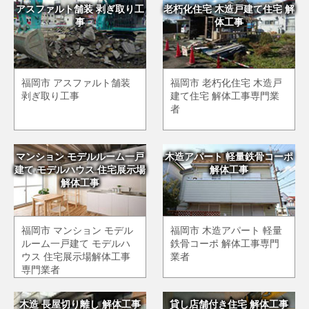
アスファルト舗装 剥ぎ取り工
老朽化住宅 木造戸建て住宅 解
事
体工事
福岡市 アスファルト舗装
福岡市 老朽化住宅 木造戸
剥ぎ取り工事
建て住宅 解体工事専門業
者
マンション モデルルーム一戸
木造アパート 軽量鉄骨コーポ
建て モデルハウス 住宅展示場
解体工事
解体工事
福岡市 マンション モデル
福岡市 木造アパート 軽量
ルーム一戸建て モデルハ
鉄骨コーポ 解体工事専門
ウス 住宅展示場解体工事
業者
専門業者
木造 長屋切り離し 解体工事
貸し店舗付き住宅 解体工事