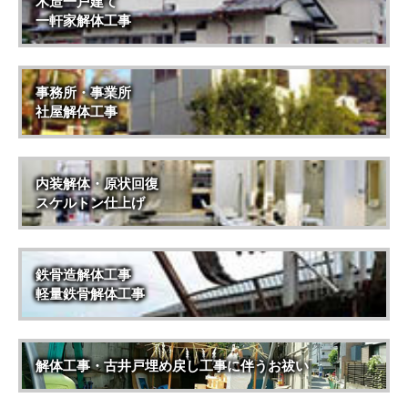
木造一戸建て
一軒家解体工事
事務所・事業所
社屋解体工事
内装解体・原状回復
スケルトン仕上げ
鉄骨造解体工事
軽量鉄骨解体工事
解体工事・古井戸埋め戻し工事に伴うお祓い