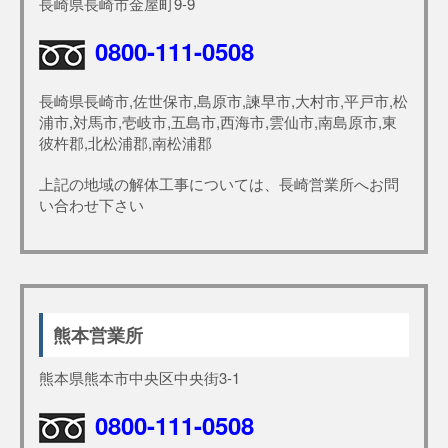
長崎県長崎市金屋町9-9
0800-111-0508
長崎県長崎市,佐世保市,島原市,諫早市,大村市,平戸市,松
浦市,対馬市,壱岐市,五島市,西海市,雲仙市,南島原市,東
彼杵郡,北松浦郡,南松浦郡
上記の地域の解体工事については、長崎営業所へお問
い合わせ下さい
熊本営業所
熊本県熊本市中央区中央街3-1
0800-111-0508