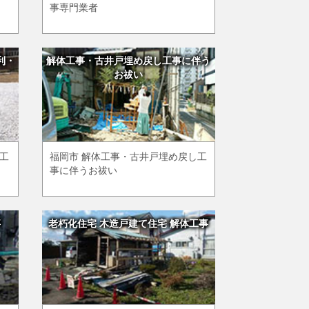
事専門業者
利・
解体工事・古井戸埋め戻し工事に伴う
お祓い
め工
福岡市 解体工事・古井戸埋め戻し工
事に伴うお祓い
事
老朽化住宅 木造戸建て住宅 解体工事