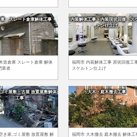
倉庫・スレート倉庫解体工事
内装解体工事・内装現状回復・ス
トン仕上げ
木造倉庫 スレート倉庫 解体
福岡市 内装解体工事 原状回復工
門業者
スケルトン仕上げ
ゴミ屋敷・古屋 放置屋敷解体
大木・庭木撤去工事
工事
空き家,ゴミ屋敷 放置屋敷 解
福岡市 大木撤去 庭木撤去 解体工