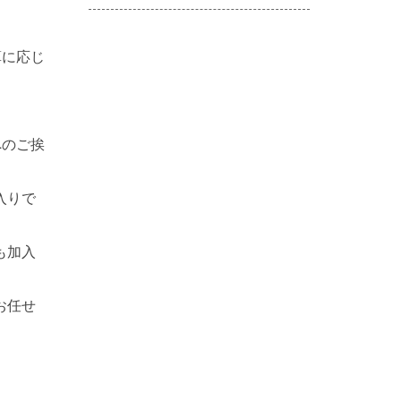
算に応じ
へのご挨
入りで
も加入
お任せ