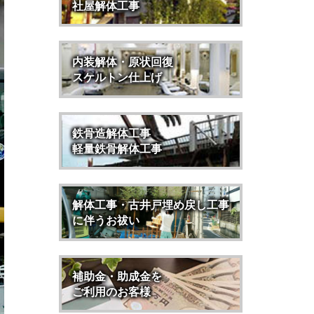
社屋解体工事
内装解体・原状回復
スケルトン仕上げ
鉄骨造解体工事
軽量鉄骨解体工事
解体工事・古井戸埋め戻し工事
に伴うお祓い
補助金・助成金を
ご利用のお客様