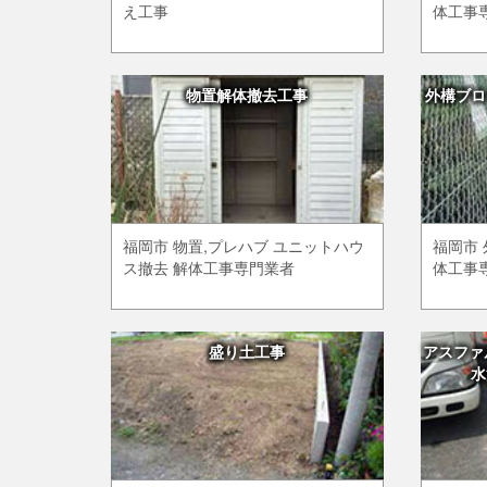
え工事
体工事
物置解体撤去工事
外構ブロ
福岡市 物置,プレハブ ユニットハウ
福岡市 
ス撤去 解体工事専門業者
体工事
盛り土工事
アスファ
水