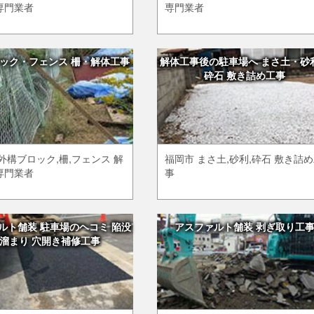
専門業者
専門業者
ック・フェンス 柵・解体工事
解体工事後の駐車場へ まさ土・砂
砕石 敷き詰め工事
外構ブロック,柵,フェンス 解
福岡市 まさ土,砂利,砕石 敷き詰
専門業者
事
ルト舗装 駐車場のヘコミ 陥没
アスファルト舗装 剥ぎ取り工
溜まり 穴開き補修工事