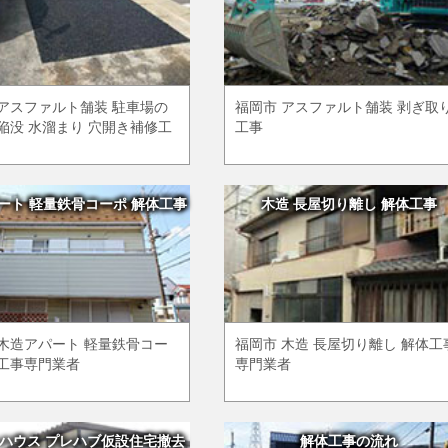
 アスファルト舗装 駐車場の
福岡市 アスファルト舗装 剥ぎ取
陥没 水溜まり 穴開き補修工
工事
ート 軽量鉄骨コーポ 解体工事
木造 長屋切り離し 解体工事
 木造アパート 軽量鉄骨コー
福岡市 木造 長屋切り離し 解体工
体工事専門業者
専門業者
ハウス プレハブ仮設住宅撤去
解体工事の流れ