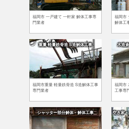
福岡市 一戸建て 一軒家 解体工事専
福岡市 
門業者
解体工
重量 軽量鉄骨造 S造解体工事
木造
福岡市重量 軽量鉄骨造 S造解体工事
福岡市 
専門業者
工事専
シャッター部分解体・解体工事
空き家・