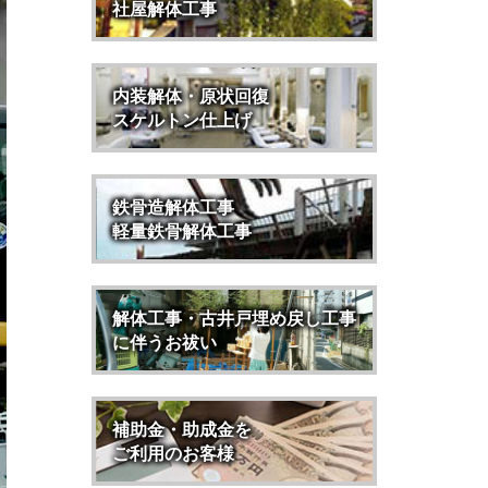
社屋解体工事
内装解体・原状回復
スケルトン仕上げ
鉄骨造解体工事
軽量鉄骨解体工事
解体工事・古井戸埋め戻し工事
に伴うお祓い
補助金・助成金を
ご利用のお客様