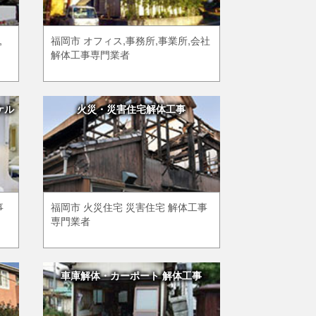
,
福岡市 オフィス,事務所,事業所,会社
解体工事専門業者
ケル
火災・災害住宅解体工事
事
福岡市 火災住宅 災害住宅 解体工事
専門業者
車庫解体・カーポート 解体工事