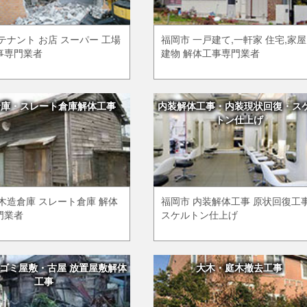
テナント お店 スーパー 工場
福岡市 一戸建て,一軒家 住宅,家屋
事専門業者
建物 解体工事専門業者
倉庫・スレート倉庫解体工事
内装解体工事・内装現状回復・ス
トン仕上げ
木造倉庫 スレート倉庫 解体
福岡市 内装解体工事 原状回復工
門業者
スケルトン仕上げ
ゴミ屋敷・古屋 放置屋敷解体
大木・庭木撤去工事
工事