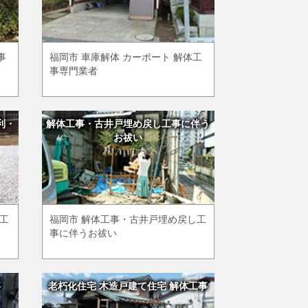
事
福岡市 車庫解体 カーポート 解体工
事専門業者
利・
解体工事・古井戸埋め戻し工事に伴う
お祓い
め工
福岡市 解体工事・古井戸埋め戻し工
事に伴うお祓い
事
老朽化住宅 木造戸建て住宅 解体工事