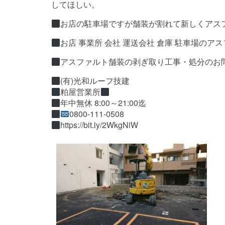
してほしい。
お店の駐車場ですが舗装が割れて新しくアス
お店 事業所 会社 運送会社 倉庫 駐車場の
アスファルト舗装の剥ぎ取り工事・処分のお問
(有)光和ルーフ技建
粕屋営業所
年中無休 8:00～21:00迄
0800-111-0508
https://bit.ly/2WkgNiW