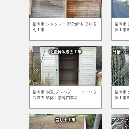
福岡市 シャッター 部分解体 取り換
福岡市 
え工事
体工事
物置解体撤去工事
外構ブロ
福岡市 物置,プレハブ ユニットハウ
福岡市 
ス撤去 解体工事専門業者
体工事
盛り土工事
アスファ
水