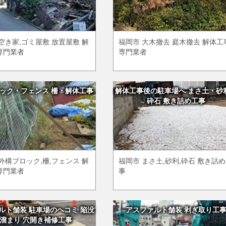
空き家,ゴミ屋敷 放置屋敷 解
福岡市 大木撤去 庭木撤去 解体工
専門業者
専門業者
ック・フェンス 柵・解体工事
解体工事後の駐車場へ まさ土・砂
砕石 敷き詰め工事
外構ブロック,柵,フェンス 解
福岡市 まさ土,砂利,砕石 敷き詰
専門業者
事
ルト舗装 駐車場のヘコミ 陥没
アスファルト舗装 剥ぎ取り工
溜まり 穴開き補修工事