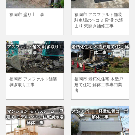
福岡市 盛り土工事
福岡市 アスファルト舗装
駐車場のヘコミ 陥没 水溜
まり 穴開き補修工事
アスファルト舗装 剥ぎ取り工
老朽化住宅 木造戸建て住宅 解
事
体工事
福岡市 アスファルト舗装
福岡市 老朽化住宅 木造戸
剥ぎ取り工事
建て住宅 解体工事専門業
者
マンション モデルルーム一戸
木造アパート 軽量鉄骨コーポ
建て モデルハウス 住宅展示場
解体工事
解体工事