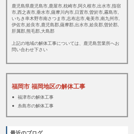
鹿児島県鹿児島市,鹿屋市,枕崎市,阿久根市,出水市,指宿
市,西之表市,垂水市,薩摩川内市,日置市,曽於市,霧島市,
いちき串木野市南さつま市,志布志市,奄美市,南九州市,
伊佐市,姶良市,鹿児島郡,薩摩郡,出水市,姶良郡,曽於郡,
肝属郡,熊毛郡,大島郡
上記の地域の解体工事については、鹿児島営業所へお
問い合わせ下さい
福岡市 福岡地区の解体工事
福津市の解体工事
糸島市の解体工事
最近のブログ