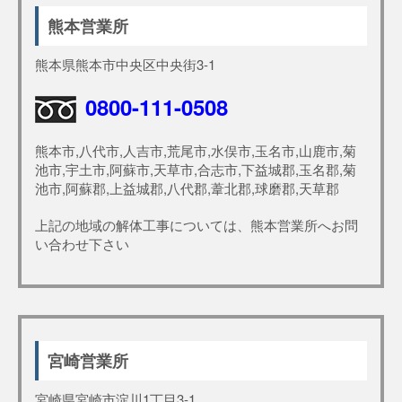
熊本営業所
熊本県熊本市中央区中央街3-1
0800-111-0508
熊本市,八代市,人吉市,荒尾市,水俣市,玉名市,山鹿市,菊
池市,宇土市,阿蘇市,天草市,合志市,下益城郡,玉名郡,菊
池市,阿蘇郡,上益城郡,八代郡,葦北郡,球磨郡,天草郡
上記の地域の解体工事については、熊本営業所へお問
い合わせ下さい
宮崎営業所
宮崎県宮崎市淀川1丁目3-1