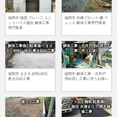
福岡市 物置,プレハブ ユニ
福岡市 外構ブロック,柵,フ
ットハウス撤去 解体工事
ェンス 解体工事専門業者
専門業者
解体工事後の駐車場へ まさ
解体工事・古井戸埋め戻し工
土・砂利・砕石 敷き詰め工事
事に伴うお祓い
福岡市 まさ土,砂利,砕石
福岡市 解体工事・古井戸
敷き詰め工事
埋め戻し工事に伴うお祓い
盛り土工事
アスファルト舗装 駐車場のヘ
コミ 陥没 水溜まり 穴開き補
修工事