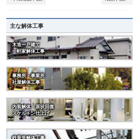
主な解体工事
木造一戸建て
一軒家解体工事
事務所・事業所
社屋解体工事
内装解体・原状回復
スケルトン仕上げ
鉄骨造解体工事