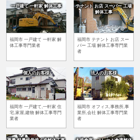
一戸建て 一軒家 解体工事
テナント お店 スーパー 工場
解体工事
福岡市 一戸建て 一軒家 解
福岡市 テナント お店 スー
体工事専門業者
パー 工場 解体工事専門業
者
個人のお客様
法人のお客様
福岡市 一戸建て,一軒家 住
福岡市 オフィス,事務所,事
宅,家屋,建物 解体工事専門
業所,会社 解体工事専門業
業者
者
重量 軽量鉄骨造 S造解体工事
木造倉庫・スレート倉庫解体