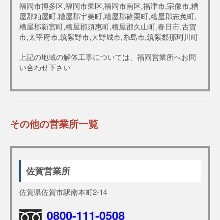
福岡市博多区,福岡市東区,福岡市南区,福津市,宗像市,糟
屋郡粕屋町,糟屋郡宇美町,糟屋郡篠栗町,糟屋郡志免町,
糟屋郡新宮町,糟屋郡須惠町,糟屋郡久山町,春日市,古賀
市,太宰府市,筑紫野市,大野城市,糸島市,筑紫郡那珂川町
上記の地域の解体工事については、福岡営業所へお問
い合わせ下さい
その他の営業所一覧
佐賀営業所
佐賀県佐賀市駅南本町2-14
0800-111-0508