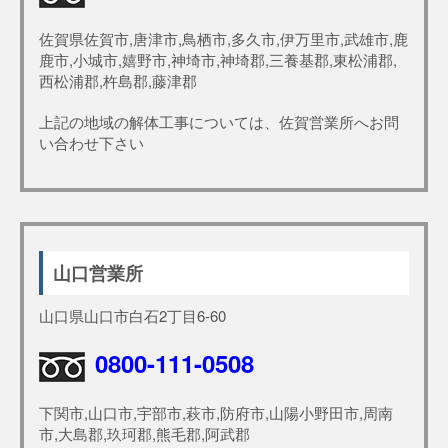
佐賀県佐賀市,唐津市,鳥栖市,多久市,伊万里市,武雄市,鹿
鹿市,小城市,嬉野市,神埼市,神埼郡,三養基郡,東松浦郡,
西松浦郡,杵島郡,藤津郡
上記の地域の解体工事については、佐賀営業所へお問
い合わせ下さい
山口営業所
山口県山口市白石2丁目6-60
0800-111-0508
下関市,山口市,宇部市,萩市,防府市,山陽小野田市,周南
市,大島郡,玖珂郡,熊毛郡,阿武郡