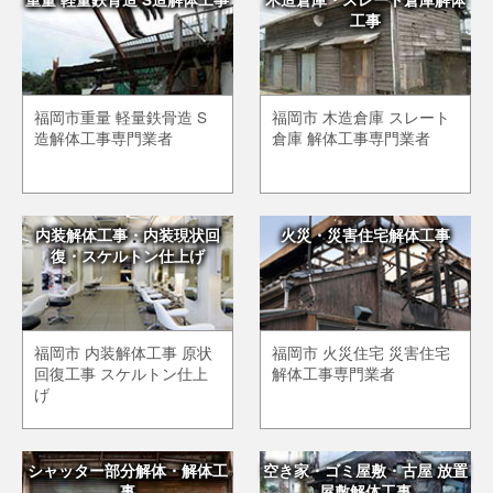
工事
福岡市重量 軽量鉄骨造 S
福岡市 木造倉庫 スレート
造解体工事専門業者
倉庫 解体工事専門業者
内装解体工事・内装現状回
火災・災害住宅解体工事
復・スケルトン仕上げ
福岡市 内装解体工事 原状
福岡市 火災住宅 災害住宅
回復工事 スケルトン仕上
解体工事専門業者
げ
シャッター部分解体・解体工
空き家・ゴミ屋敷・古屋 放置
事
屋敷解体工事