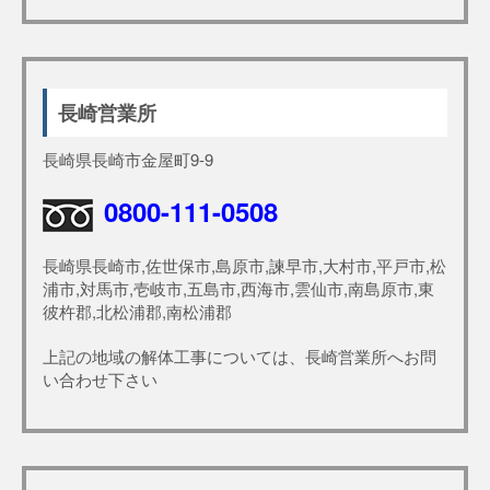
長崎営業所
長崎県長崎市金屋町9-9
0800-111-0508
長崎県長崎市,佐世保市,島原市,諫早市,大村市,平戸市,松
浦市,対馬市,壱岐市,五島市,西海市,雲仙市,南島原市,東
彼杵郡,北松浦郡,南松浦郡
上記の地域の解体工事については、長崎営業所へお問
い合わせ下さい