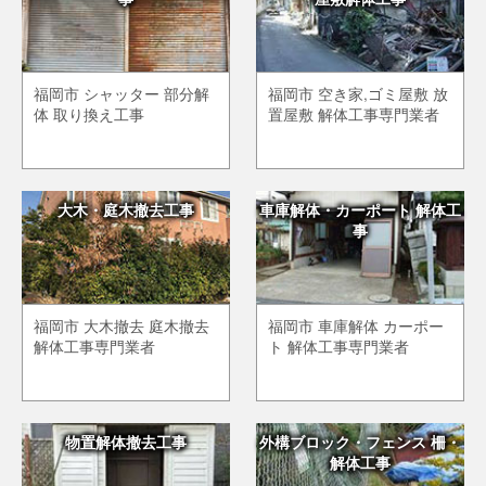
福岡市 シャッター 部分解
福岡市 空き家,ゴミ屋敷 放
体 取り換え工事
置屋敷 解体工事専門業者
大木・庭木撤去工事
車庫解体・カーポート 解体工
事
福岡市 大木撤去 庭木撤去
福岡市 車庫解体 カーポー
解体工事専門業者
ト 解体工事専門業者
物置解体撤去工事
外構ブロック・フェンス 柵・
解体工事