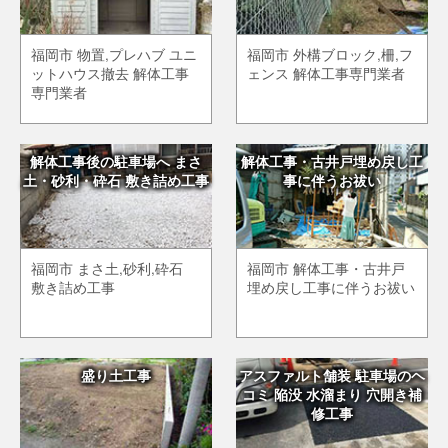
福岡市 物置,プレハブ ユニ
福岡市 外構ブロック,柵,フ
ットハウス撤去 解体工事
ェンス 解体工事専門業者
専門業者
解体工事後の駐車場へ まさ
解体工事・古井戸埋め戻し工
土・砂利・砕石 敷き詰め工事
事に伴うお祓い
福岡市 まさ土,砂利,砕石
福岡市 解体工事・古井戸
敷き詰め工事
埋め戻し工事に伴うお祓い
盛り土工事
アスファルト舗装 駐車場のヘ
コミ 陥没 水溜まり 穴開き補
修工事