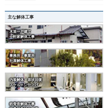
主な解体工事
木造一戸建て
一軒家解体工事
事務所・事業所
社屋解体工事
内装解体・原状回復
スケルトン仕上げ
鉄骨造解体工事