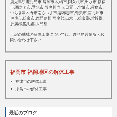
鹿児島県鹿児島市,鹿屋市,枕崎市,阿久根市,出水市,指宿
市,西之表市,垂水市,薩摩川内市,日置市,曽於市,霧島市,
いちき串木野市南さつま市,志布志市,奄美市,南九州市,
伊佐市,姶良市,鹿児島郡,薩摩郡,出水市,姶良郡,曽於郡,
肝属郡,熊毛郡,大島郡
上記の地域の解体工事については、鹿児島営業所へお
問い合わせ下さい
福岡市 福岡地区の解体工事
福津市の解体工事
糸島市の解体工事
最近のブログ