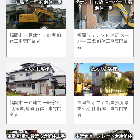
一戸建て 一軒家 解体工事
テナント お店 スーパー 工場
解体工事
福岡市 一戸建て 一軒家 解
福岡市 テナント お店 スー
体工事専門業者
パー 工場 解体工事専門業
者
個人のお客様
法人のお客様
福岡市 一戸建て,一軒家 住
福岡市 オフィス,事務所,事
宅,家屋,建物 解体工事専門
業所,会社 解体工事専門業
業者
者
重量 軽量鉄骨造 S造解体工事
木造倉庫・スレート倉庫解体