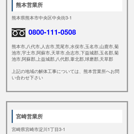
熊本営業所
熊本県熊本市中央区中央街3-1
0800-111-0508
熊本市,八代市,人吉市,荒尾市,水俣市,玉名市,山鹿市,菊
池市,宇土市,阿蘇市,天草市,合志市,下益城郡,玉名郡,菊
池市,阿蘇郡,上益城郡,八代郡,葦北郡,球磨郡,天草郡
上記の地域の解体工事については、熊本営業所へお問
い合わせ下さい
宮崎営業所
宮崎県宮崎市淀川1丁目3-1