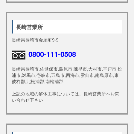
長崎営業所
長崎県長崎市金屋町9-9
0800-111-0508
長崎県長崎市,佐世保市,島原市,諫早市,大村市,平戸市,松
浦市,対馬市,壱岐市,五島市,西海市,雲仙市,南島原市,東
彼杵郡,北松浦郡,南松浦郡
上記の地域の解体工事については、長崎営業所へお問
い合わせ下さい