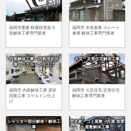
工事
福岡市重量 軽量鉄骨造 S
福岡市 木造倉庫 スレート
造解体工事専門業者
倉庫 解体工事専門業者
内装解体工事・内装現状回
火災・災害住宅解体工事
復・スケルトン仕上げ
福岡市 内装解体工事 原状
福岡市 火災住宅 災害住宅
回復工事 スケルトン仕上
解体工事専門業者
げ
シャッター部分解体・解体工
空き家・ゴミ屋敷・古屋 放置
事
屋敷解体工事