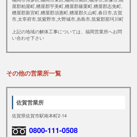
屋郡粕屋町,糟屋郡宇美町,糟屋郡篠栗町,糟屋郡志免町,
糟屋郡新宮町,糟屋郡須惠町,糟屋郡久山町,春日市,古賀
市,太宰府市,筑紫野市,大野城市,糸島市,筑紫郡那珂川町
上記の地域の解体工事については、福岡営業所へお問
い合わせ下さい
その他の営業所一覧
佐賀営業所
佐賀県佐賀市駅南本町2-14
0800-111-0508