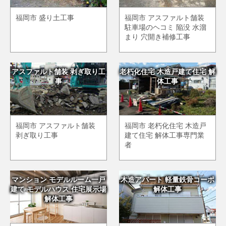
福岡市 盛り土工事
福岡市 アスファルト舗装
駐車場のヘコミ 陥没 水溜
まり 穴開き補修工事
アスファルト舗装 剥ぎ取り工
老朽化住宅 木造戸建て住宅 解
事
体工事
福岡市 アスファルト舗装
福岡市 老朽化住宅 木造戸
剥ぎ取り工事
建て住宅 解体工事専門業
者
マンション モデルルーム一戸
木造アパート 軽量鉄骨コーポ
建て モデルハウス 住宅展示場
解体工事
解体工事