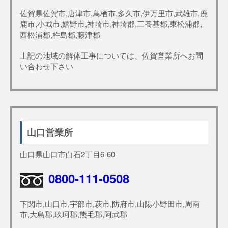
佐賀県佐賀市,唐津市,鳥栖市,多久市,伊万里市,武雄市,鹿
鹿市,小城市,嬉野市,神埼市,神埼郡,三養基郡,東松浦郡,
西松浦郡,杵島郡,藤津郡
上記の地域の解体工事については、佐賀営業所へお問
い合わせ下さい
山口営業所
山口県山口市白石2丁目6-60
0800-111-0508
下関市,山口市,宇部市,萩市,防府市,山陽小野田市,周南
市,大島郡,玖珂郡,熊毛郡,阿武郡