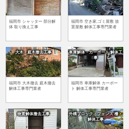
福岡市 シャッター 部分解
福岡市 空き家,ゴミ屋敷 放
体 取り換え工事
置屋敷 解体工事専門業者
大木・庭木撤去工事
車庫解体・カーポート 解体工
事
福岡市 大木撤去 庭木撤去
福岡市 車庫解体 カーポー
解体工事専門業者
ト 解体工事専門業者
物置解体撤去工事
外構ブロック・フェンス 柵・
解体工事