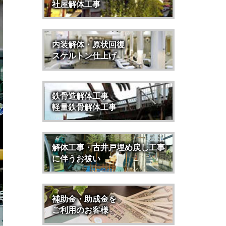
社屋解体工事
内装解体・原状回復
スケルトン仕上げ
鉄骨造解体工事
軽量鉄骨解体工事
解体工事・古井戸埋め戻し工事
に伴うお祓い
補助金・助成金を
ご利用のお客様