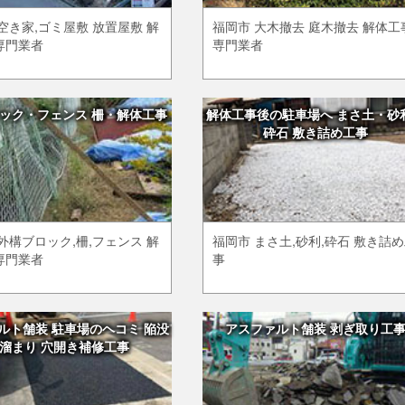
空き家,ゴミ屋敷 放置屋敷 解
福岡市 大木撤去 庭木撤去 解体工
専門業者
専門業者
ック・フェンス 柵・解体工事
解体工事後の駐車場へ まさ土・砂
砕石 敷き詰め工事
外構ブロック,柵,フェンス 解
福岡市 まさ土,砂利,砕石 敷き詰
専門業者
事
ルト舗装 駐車場のヘコミ 陥没
アスファルト舗装 剥ぎ取り工
溜まり 穴開き補修工事