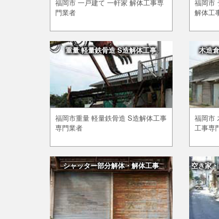
福岡市 一戸建て 一軒家 解体工事専
福岡市 
門業者
解体工
重量 軽量鉄骨造 S造解体工事
木造
福岡市重量 軽量鉄骨造 S造解体工事
福岡市 
専門業者
工事専
シャッター部分解体・解体工事
空き家・