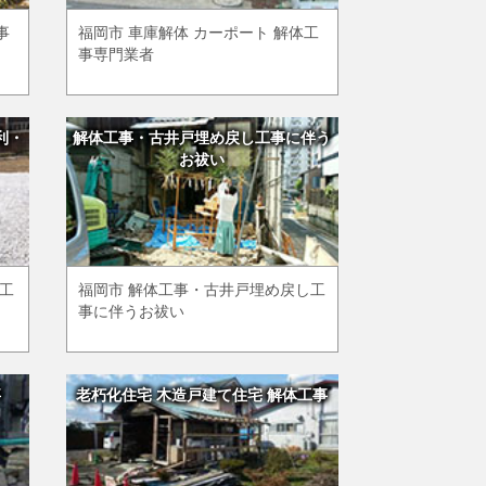
事
福岡市 車庫解体 カーポート 解体工
事専門業者
利・
解体工事・古井戸埋め戻し工事に伴う
お祓い
め工
福岡市 解体工事・古井戸埋め戻し工
事に伴うお祓い
事
老朽化住宅 木造戸建て住宅 解体工事