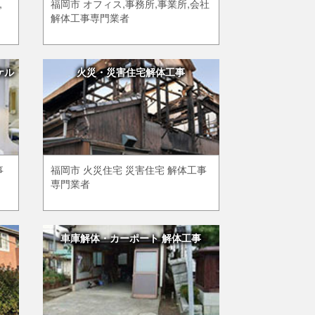
,
福岡市 オフィス,事務所,事業所,会社
解体工事専門業者
ケル
火災・災害住宅解体工事
事
福岡市 火災住宅 災害住宅 解体工事
専門業者
車庫解体・カーポート 解体工事