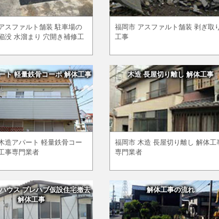
 アスファルト舗装 駐車場の
福岡市 アスファルト舗装 剥ぎ取
陥没 水溜まり 穴開き補修工
工事
ート 軽量鉄骨コーポ 解体工事
木造 長屋切り離し 解体工事
 木造アパート 軽量鉄骨コー
福岡市 木造 長屋切り離し 解体工
体工事専門業者
専門業者
ハウス プレハブ仮設住宅撤去
解体工事の流れ
解体工事