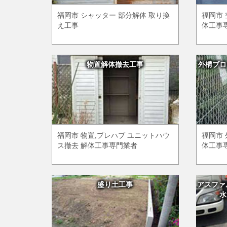
福岡市 シャッター 部分解体 取り換
福岡市 
え工事
体工事
物置解体撤去工事
外構ブロ
福岡市 物置,プレハブ ユニットハウ
福岡市 
ス撤去 解体工事専門業者
体工事
盛り土工事
アスファ
水