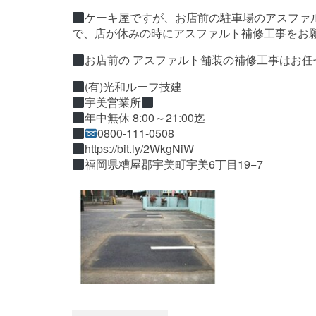
ケーキ屋ですが、お店前の駐車場のアスファル
で、店が休みの時にアスファルト補修工事をお
お店前の アスファルト舗装の補修工事はお任
(有)光和ルーフ技建
宇美営業所
年中無休 8:00～21:00迄
0800-111-0508
https://bit.ly/2WkgNiW
福岡県糟屋郡宇美町宇美6丁目19−7