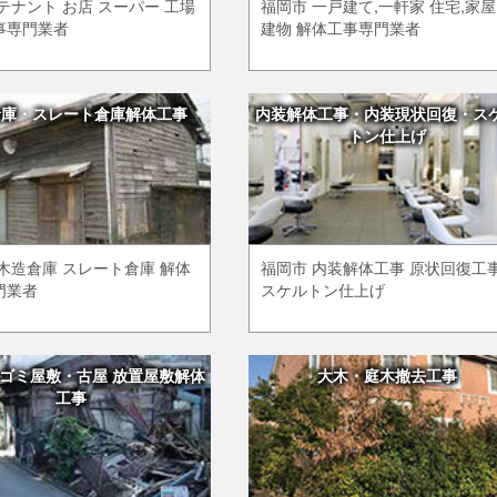
テナント お店 スーパー 工場
福岡市 一戸建て,一軒家 住宅,家屋
事専門業者
建物 解体工事専門業者
倉庫・スレート倉庫解体工事
内装解体工事・内装現状回復・ス
トン仕上げ
木造倉庫 スレート倉庫 解体
福岡市 内装解体工事 原状回復工
門業者
スケルトン仕上げ
ゴミ屋敷・古屋 放置屋敷解体
大木・庭木撤去工事
工事