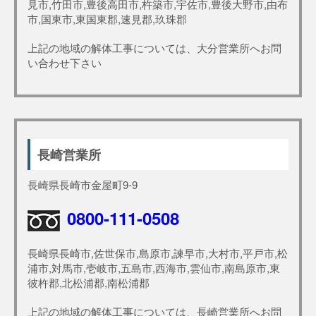
見市,竹田市,豊後高田市,杵築市,宇佐市,豊後大野市,由布
市,国東市,東国東郡,速見郡,玖珠郡
上記の地域の解体工事については、大分営業所へお問
い合わせ下さい
長崎営業所
長崎県長崎市金屋町9-9
0800-111-0508
長崎県長崎市,佐世保市,島原市,諫早市,大村市,平戸市,松
浦市,対馬市,壱岐市,五島市,西海市,雲仙市,南島原市,東
彼杵郡,北松浦郡,南松浦郡
上記の地域の解体工事については、長崎営業所へお問