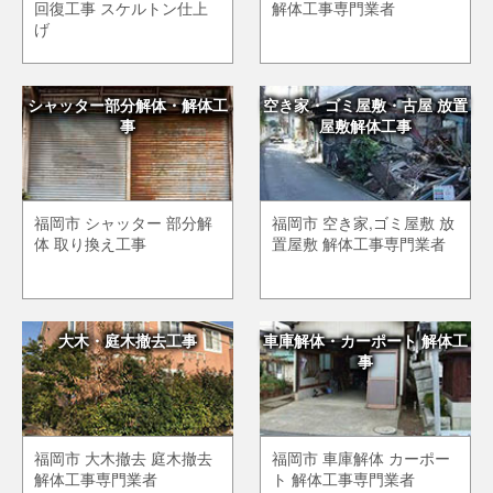
回復工事 スケルトン仕上
解体工事専門業者
げ
シャッター部分解体・解体工
空き家・ゴミ屋敷・古屋 放置
事
屋敷解体工事
福岡市 シャッター 部分解
福岡市 空き家,ゴミ屋敷 放
体 取り換え工事
置屋敷 解体工事専門業者
大木・庭木撤去工事
車庫解体・カーポート 解体工
事
福岡市 大木撤去 庭木撤去
福岡市 車庫解体 カーポー
解体工事専門業者
ト 解体工事専門業者