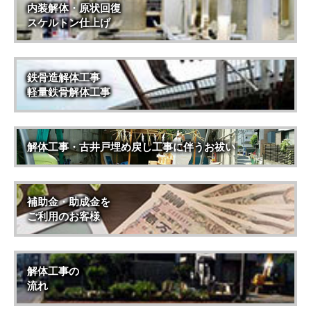
内装解体・原状回復
スケルトン仕上げ
鉄骨造解体工事
軽量鉄骨解体工事
解体工事・古井戸埋め戻し工事に伴うお祓い
補助金・助成金を
ご利用のお客様
解体工事の
流れ