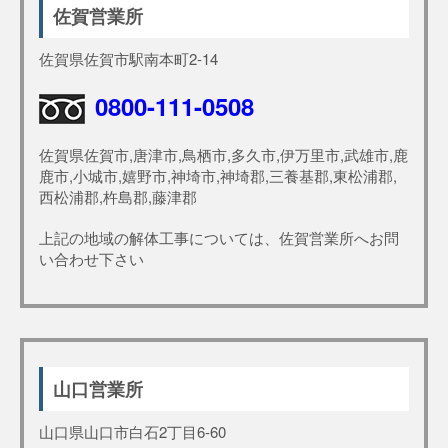
佐賀営業所
佐賀県佐賀市駅南本町2-14
0800-111-0508
佐賀県佐賀市,唐津市,鳥栖市,多久市,伊万里市,武雄市,鹿
鹿市,小城市,嬉野市,神埼市,神埼郡,三養基郡,東松浦郡,
西松浦郡,杵島郡,藤津郡
上記の地域の解体工事については、佐賀営業所へお問
い合わせ下さい
山口営業所
山口県山口市白石2丁目6-60