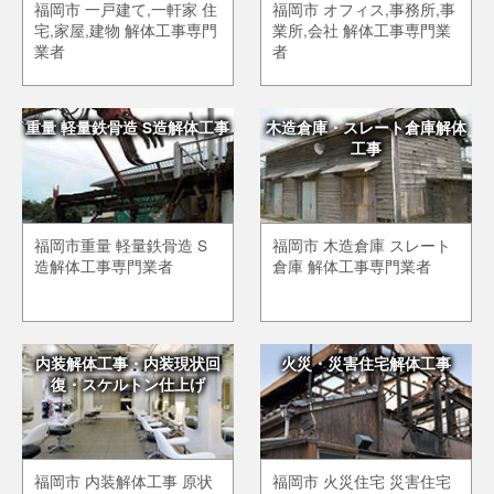
福岡市 一戸建て,一軒家 住
福岡市 オフィス,事務所,事
宅,家屋,建物 解体工事専門
業所,会社 解体工事専門業
業者
者
重量 軽量鉄骨造 S造解体工事
木造倉庫・スレート倉庫解体
工事
福岡市重量 軽量鉄骨造 S
福岡市 木造倉庫 スレート
造解体工事専門業者
倉庫 解体工事専門業者
内装解体工事・内装現状回
火災・災害住宅解体工事
復・スケルトン仕上げ
福岡市 内装解体工事 原状
福岡市 火災住宅 災害住宅