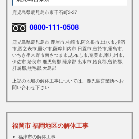
鹿児島県鹿児島市東千石町3-37
0800-111-0508
鹿児島県鹿児島市,鹿屋市,枕崎市,阿久根市,出水市,指宿
市,西之表市,垂水市,薩摩川内市,日置市,曽於市,霧島市,
いちき串木野市南さつま市,志布志市,奄美市,南九州市,
伊佐市,姶良市,鹿児島郡,薩摩郡,出水市,姶良郡,曽於郡,
肝属郡,熊毛郡,大島郡
上記の地域の解体工事については、鹿児島営業所へお
問い合わせ下さい
福岡市 福岡地区の解体工事
福津市の解体工事