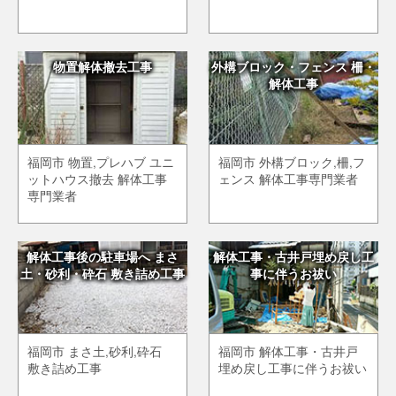
物置解体撤去工事
外構ブロック・フェンス 柵・
解体工事
福岡市 物置,プレハブ ユニ
福岡市 外構ブロック,柵,フ
ットハウス撤去 解体工事
ェンス 解体工事専門業者
専門業者
解体工事後の駐車場へ まさ
解体工事・古井戸埋め戻し工
土・砂利・砕石 敷き詰め工事
事に伴うお祓い
福岡市 まさ土,砂利,砕石
福岡市 解体工事・古井戸
敷き詰め工事
埋め戻し工事に伴うお祓い