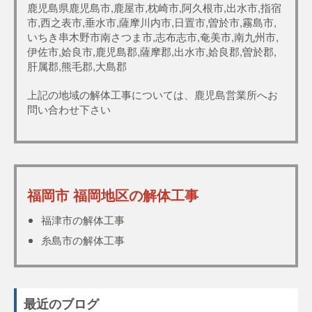
鹿児島県鹿児島市,鹿屋市,枕崎市,阿久根市,出水市,指宿
市,西之表市,垂水市,薩摩川内市,日置市,曽於市,霧島市,
いちき串木野市南さつま市,志布志市,奄美市,南九州市,
伊佐市,姶良市,鹿児島郡,薩摩郡,出水市,姶良郡,曽於郡,
肝属郡,熊毛郡,大島郡
上記の地域の解体工事については、鹿児島営業所へお
問い合わせ下さい
福岡市 福岡地区の解体工事
福津市の解体工事
糸島市の解体工事
最近のブログ