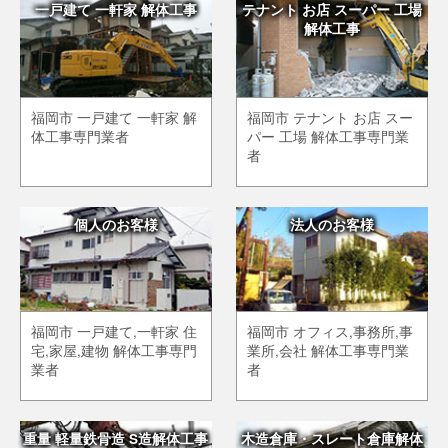
一戸建て 一軒家 解体工事
テナント お店 スーパー 工場
解体工事
福岡市 一戸建て 一軒家 解
福岡市 テナント お店 スー
体工事専門業者
パー 工場 解体工事専門業
者
個人のお客様
法人のお客様
福岡市 一戸建て,一軒家 住
福岡市 オフィス,事務所,事
宅,家屋,建物 解体工事専門
業所,会社 解体工事専門業
業者
者
重量 軽量鉄骨造 S造解体工事
木造倉庫・スレート倉庫解体