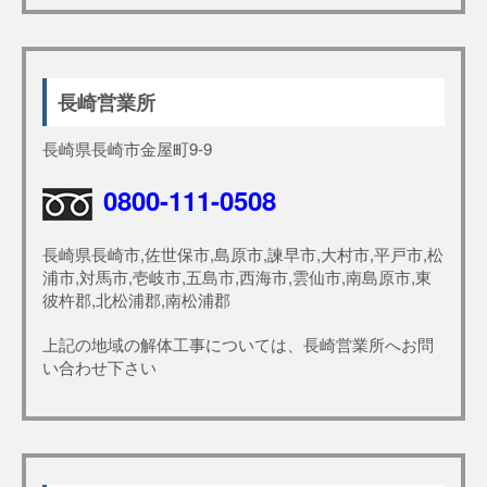
長崎営業所
長崎県長崎市金屋町9-9
0800-111-0508
長崎県長崎市,佐世保市,島原市,諫早市,大村市,平戸市,松
浦市,対馬市,壱岐市,五島市,西海市,雲仙市,南島原市,東
彼杵郡,北松浦郡,南松浦郡
上記の地域の解体工事については、長崎営業所へお問
い合わせ下さい