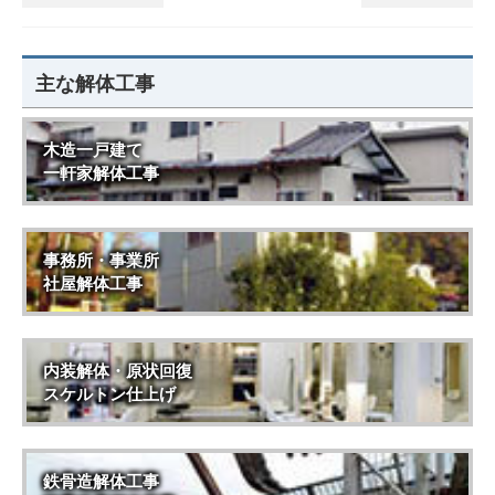
主な解体工事
木造一戸建て
一軒家解体工事
事務所・事業所
社屋解体工事
内装解体・原状回復
スケルトン仕上げ
鉄骨造解体工事