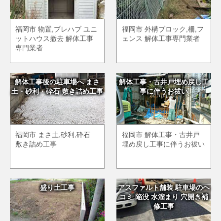
福岡市 物置,プレハブ ユニ
福岡市 外構ブロック,柵,フ
ットハウス撤去 解体工事
ェンス 解体工事専門業者
専門業者
解体工事後の駐車場へ まさ
解体工事・古井戸埋め戻し工
土・砂利・砕石 敷き詰め工事
事に伴うお祓い
福岡市 まさ土,砂利,砕石
福岡市 解体工事・古井戸
敷き詰め工事
埋め戻し工事に伴うお祓い
盛り土工事
アスファルト舗装 駐車場のヘ
コミ 陥没 水溜まり 穴開き補
修工事