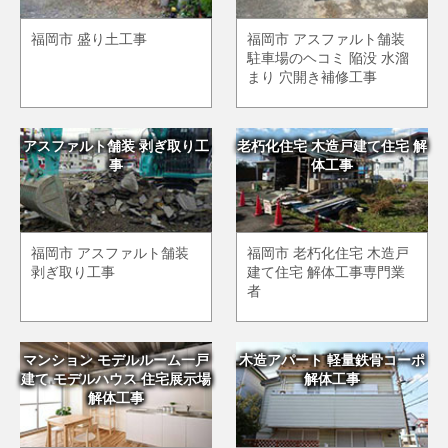
福岡市 盛り土工事
福岡市 アスファルト舗装
駐車場のヘコミ 陥没 水溜
まり 穴開き補修工事
アスファルト舗装 剥ぎ取り工
老朽化住宅 木造戸建て住宅 解
事
体工事
福岡市 アスファルト舗装
福岡市 老朽化住宅 木造戸
剥ぎ取り工事
建て住宅 解体工事専門業
者
マンション モデルルーム一戸
木造アパート 軽量鉄骨コーポ
建て モデルハウス 住宅展示場
解体工事
解体工事