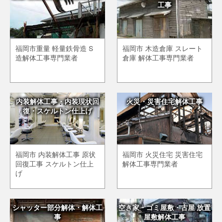
工事
福岡市重量 軽量鉄骨造 S
福岡市 木造倉庫 スレート
造解体工事専門業者
倉庫 解体工事専門業者
内装解体工事・内装現状回
火災・災害住宅解体工事
復・スケルトン仕上げ
福岡市 内装解体工事 原状
福岡市 火災住宅 災害住宅
回復工事 スケルトン仕上
解体工事専門業者
げ
シャッター部分解体・解体工
空き家・ゴミ屋敷・古屋 放置
事
屋敷解体工事