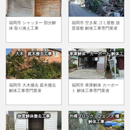
福岡市 シャッター 部分解
福岡市 空き家,ゴミ屋敷 放
体 取り換え工事
置屋敷 解体工事専門業者
大木・庭木撤去工事
車庫解体・カーポート 解体工
事
福岡市 大木撤去 庭木撤去
福岡市 車庫解体 カーポー
解体工事専門業者
ト 解体工事専門業者
物置解体撤去工事
外構ブロック・フェンス 柵・
解体工事