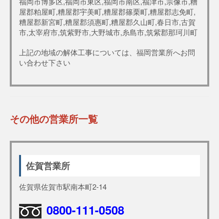
福岡市博多区,福岡市東区,福岡市南区,福津市,宗像市,糟
屋郡粕屋町,糟屋郡宇美町,糟屋郡篠栗町,糟屋郡志免町,
糟屋郡新宮町,糟屋郡須惠町,糟屋郡久山町,春日市,古賀
市,太宰府市,筑紫野市,大野城市,糸島市,筑紫郡那珂川町
上記の地域の解体工事については、福岡営業所へお問
い合わせ下さい
その他の営業所一覧
佐賀営業所
佐賀県佐賀市駅南本町2-14
0800-111-0508