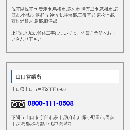
佐賀県佐賀市,唐津市,鳥栖市,多久市,伊万里市,武雄市,鹿
鹿市,小城市,嬉野市,神埼市,神埼郡,三養基郡,東松浦郡,
西松浦郡,杵島郡,藤津郡
上記の地域の解体工事については、佐賀営業所へお問
い合わせ下さい
山口営業所
山口県山口市白石2丁目6-60
0800-111-0508
下関市,山口市,宇部市,萩市,防府市,山陽小野田市,周南
市,大島郡,玖珂郡,熊毛郡,阿武郡