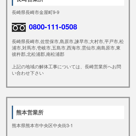
長崎県長崎市金屋町9-9
0800-111-0508
長崎県長崎市,佐世保市,島原市,諫早市,大村市,平戸市,松
浦市,対馬市,壱岐市,五島市,西海市,雲仙市,南島原市,東
彼杵郡,北松浦郡,南松浦郡
上記の地域の解体工事については、長崎営業所へお問
い合わせ下さい
熊本営業所
熊本県熊本市中央区中央街3-1