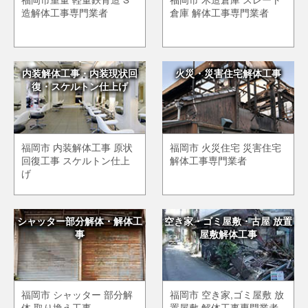
造解体工事専門業者
倉庫 解体工事専門業者
内装解体工事・内装現状回
火災・災害住宅解体工事
復・スケルトン仕上げ
福岡市 内装解体工事 原状
福岡市 火災住宅 災害住宅
回復工事 スケルトン仕上
解体工事専門業者
げ
シャッター部分解体・解体工
空き家・ゴミ屋敷・古屋 放置
事
屋敷解体工事
福岡市 シャッター 部分解
福岡市 空き家,ゴミ屋敷 放
体 取り換え工事
置屋敷 解体工事専門業者