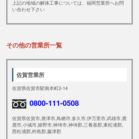
上記の地域の解体工事については、福岡営業所へお問
い合わせ下さい
その他の営業所一覧
佐賀営業所
佐賀県佐賀市駅南本町2-14
0800-111-0508
佐賀県佐賀市,唐津市,鳥栖市,多久市,伊万里市,武雄市,鹿
鹿市,小城市,嬉野市,神埼市,神埼郡,三養基郡,東松浦郡,
西松浦郡,杵島郡,藤津郡