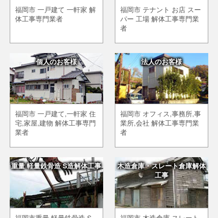
福岡市 一戸建て 一軒家 解
福岡市 テナント お店 スー
体工事専門業者
パー 工場 解体工事専門業
者
個人のお客様
法人のお客様
福岡市 一戸建て,一軒家 住
福岡市 オフィス,事務所,事
宅,家屋,建物 解体工事専門
業所,会社 解体工事専門業
業者
者
重量 軽量鉄骨造 S造解体工事
木造倉庫・スレート倉庫解体
工事
福岡市重量 軽量鉄骨造 S
福岡市 木造倉庫 スレート