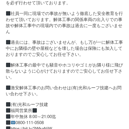
を必ず行わせて頂いております。
社員一同に現場での事故が無いよう徹底した安全教育を行
わせて頂いております。解体工事の関係車両の出入りでの事
故や解体工事中の現場内での事故は過去に一度もございませ
ん
過去には、事故はございませんが、もし万が一に解体工事
中にお隣様の壁や屋根などを壊した場合は保険にも加入して
おりますのでご安心してお任せ下さい。
解体工事の最中でも騒音やホコリやゴミがお隣り様に飛び
散らないように心がけておりますのでご安心してお任せ下さ
い。
激安解体工事のお問い合わせは(有)光和ルーフ技建へお問
い合わせ下さい。
(有)光和ルーフ技建
福岡営業所
年中無休 8:00～21:00迄
0800-111-0508
https://bit.ly/2WkgNiW