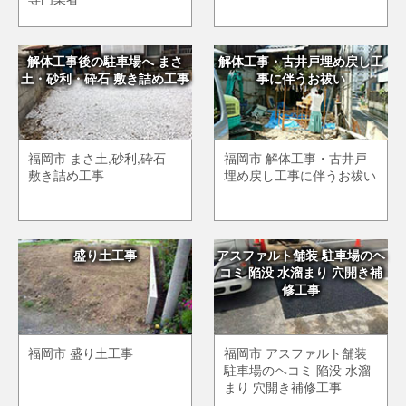
解体工事後の駐車場へ まさ
解体工事・古井戸埋め戻し工
土・砂利・砕石 敷き詰め工事
事に伴うお祓い
福岡市 まさ土,砂利,砕石
福岡市 解体工事・古井戸
敷き詰め工事
埋め戻し工事に伴うお祓い
盛り土工事
アスファルト舗装 駐車場のヘ
コミ 陥没 水溜まり 穴開き補
修工事
福岡市 盛り土工事
福岡市 アスファルト舗装
駐車場のヘコミ 陥没 水溜
まり 穴開き補修工事