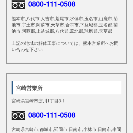
0800-111-0508
熊本市,八代市,人吉市,荒尾市,水俣市,玉名市,山鹿市,菊
池市,宇土市,阿蘇市,天草市,合志市,下益城郡,玉名郡,菊
池市,阿蘇郡,上益城郡,八代郡,葦北郡,球磨郡,天草郡
上記の地域の解体工事については、熊本営業所へお問
い合わせ下さい
宮崎営業所
宮崎県宮崎市淀川1丁目3-1
0800-111-0508
宮崎県宮崎市,都城市,延岡市,日南市,小林市,日向市,串間