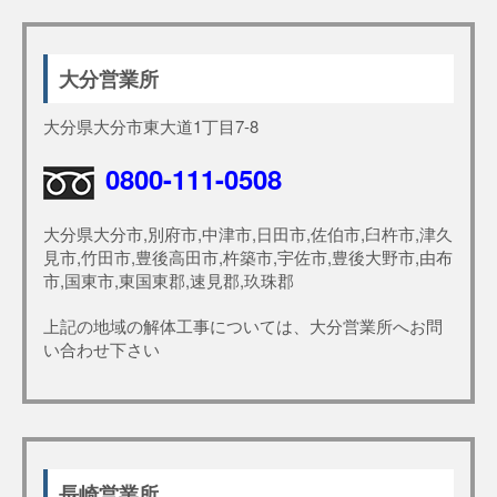
大分営業所
大分県大分市東大道1丁目7-8
0800-111-0508
大分県大分市,別府市,中津市,日田市,佐伯市,臼杵市,津久
見市,竹田市,豊後高田市,杵築市,宇佐市,豊後大野市,由布
市,国東市,東国東郡,速見郡,玖珠郡
上記の地域の解体工事については、大分営業所へお問
い合わせ下さい
長崎営業所