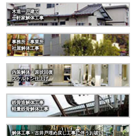
木造一戸建て
一軒家解体工事
事務所・事業所
社屋解体工事
内装解体・原状回復
スケルトン仕上げ
鉄骨造解体工事
軽量鉄骨解体工事
解体工事・古井戸埋め戻し工事に伴うお祓い