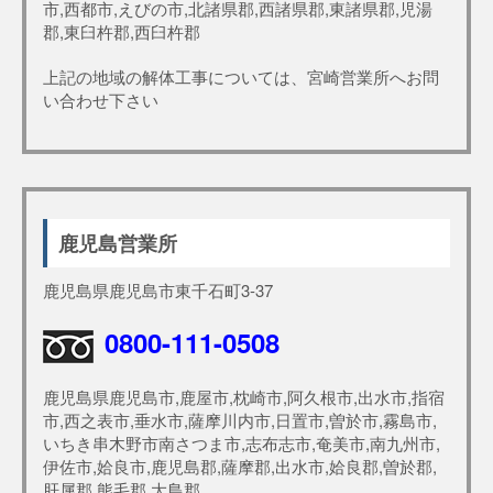
市,西都市,えびの市,北諸県郡,西諸県郡,東諸県郡,児湯
郡,東臼杵郡,西臼杵郡
上記の地域の解体工事については、宮崎営業所へお問
い合わせ下さい
鹿児島営業所
鹿児島県鹿児島市東千石町3-37
0800-111-0508
鹿児島県鹿児島市,鹿屋市,枕崎市,阿久根市,出水市,指宿
市,西之表市,垂水市,薩摩川内市,日置市,曽於市,霧島市,
いちき串木野市南さつま市,志布志市,奄美市,南九州市,
伊佐市,姶良市,鹿児島郡,薩摩郡,出水市,姶良郡,曽於郡,
肝属郡,熊毛郡,大島郡