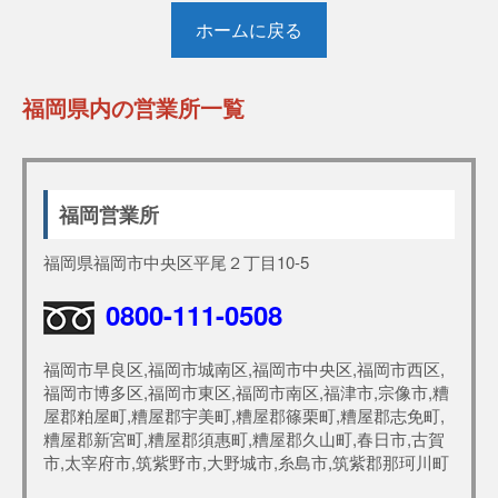
ホームに戻る
福岡県内の営業所一覧
福岡営業所
福岡県福岡市中央区平尾２丁目10-5
0800-111-0508
福岡市早良区,福岡市城南区,福岡市中央区,福岡市西区,
福岡市博多区,福岡市東区,福岡市南区,福津市,宗像市,糟
屋郡粕屋町,糟屋郡宇美町,糟屋郡篠栗町,糟屋郡志免町,
糟屋郡新宮町,糟屋郡須惠町,糟屋郡久山町,春日市,古賀
市,太宰府市,筑紫野市,大野城市,糸島市,筑紫郡那珂川町