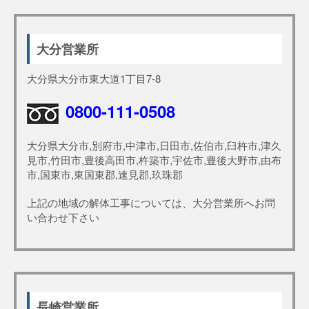
大分営業所
大分県大分市東大道1丁目7-8
0800-111-0508
大分県大分市,別府市,中津市,日田市,佐伯市,臼杵市,津久
見市,竹田市,豊後高田市,杵築市,宇佐市,豊後大野市,由布
市,国東市,東国東郡,速見郡,玖珠郡
上記の地域の解体工事については、大分営業所へお問
い合わせ下さい
長崎営業所