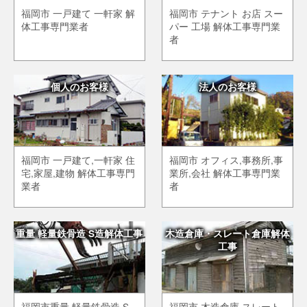
福岡市 一戸建て 一軒家 解
福岡市 テナント お店 スー
体工事専門業者
パー 工場 解体工事専門業
者
個人のお客様
法人のお客様
福岡市 一戸建て,一軒家 住
福岡市 オフィス,事務所,事
宅,家屋,建物 解体工事専門
業所,会社 解体工事専門業
業者
者
重量 軽量鉄骨造 S造解体工事
木造倉庫・スレート倉庫解体
工事
福岡市重量 軽量鉄骨造 S
福岡市 木造倉庫 スレート