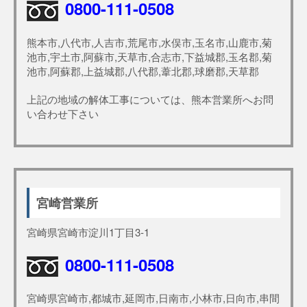
0800-111-0508
熊本市,八代市,人吉市,荒尾市,水俣市,玉名市,山鹿市,菊
池市,宇土市,阿蘇市,天草市,合志市,下益城郡,玉名郡,菊
池市,阿蘇郡,上益城郡,八代郡,葦北郡,球磨郡,天草郡
上記の地域の解体工事については、熊本営業所へお問
い合わせ下さい
宮崎営業所
宮崎県宮崎市淀川1丁目3-1
0800-111-0508
宮崎県宮崎市,都城市,延岡市,日南市,小林市,日向市,串間