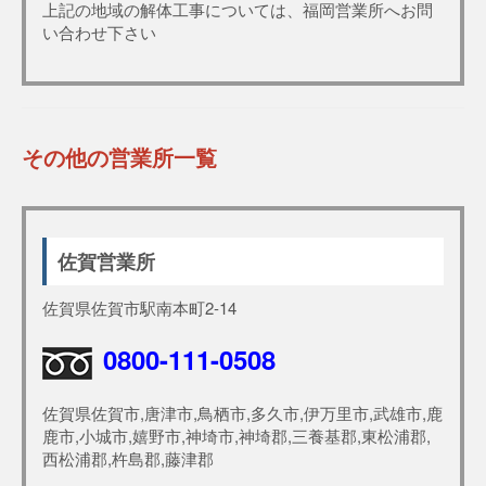
上記の地域の解体工事については、福岡営業所へお問
い合わせ下さい
その他の営業所一覧
佐賀営業所
佐賀県佐賀市駅南本町2-14
0800-111-0508
佐賀県佐賀市,唐津市,鳥栖市,多久市,伊万里市,武雄市,鹿
鹿市,小城市,嬉野市,神埼市,神埼郡,三養基郡,東松浦郡,
西松浦郡,杵島郡,藤津郡