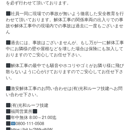
を必ず行わせて頂いております。
社員一同に現場での事故が無いよう徹底した安全教育を行
わせて頂いております。解体工事の関係車両の出入りでの事
故や解体工事中の現場内での事故は過去に一度もございませ
ん
過去には、事故はございませんが、もし万が一に解体工事
中にお隣様の壁や屋根などを壊した場合は保険にも加入して
おりますのでご安心してお任せ下さい。
解体工事の最中でも騒音やホコリやゴミがお隣り様に飛び
散らないように心がけておりますのでご安心してお任せ下さ
い。
激安解体工事のお問い合わせは(有)光和ルーフ技建へお問
い合わせ下さい。
(有)光和ルーフ技建
福岡営業所
年中無休 8:00～21:00迄
0800-111-0508
https://bit.ly/2WkgNiW