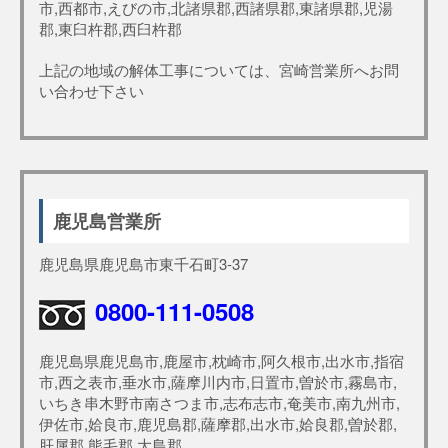
市,西都市,えびの市,北諸県郡,西諸県郡,東諸県郡,児湯
郡,東臼杵郡,西臼杵郡
上記の地域の解体工事については、宮崎営業所へお問
い合わせ下さい
鹿児島営業所
鹿児島県鹿児島市東千石町3-37
0800-111-0508
鹿児島県鹿児島市,鹿屋市,枕崎市,阿久根市,出水市,指宿
市,西之表市,垂水市,薩摩川内市,日置市,曽於市,霧島市,
いちき串木野市南さつま市,志布志市,奄美市,南九州市,
伊佐市,姶良市,鹿児島郡,薩摩郡,出水市,姶良郡,曽於郡,
肝属郡,熊毛郡,大島郡