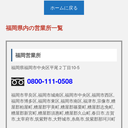
ホームに戻る
福岡県内の営業所一覧
福岡営業所
福岡県福岡市中央区平尾２丁目10-5
0800-111-0508
福岡市早良区,福岡市城南区,福岡市中央区,福岡市西区,
福岡市博多区,福岡市東区,福岡市南区,福津市,宗像市,糟
屋郡粕屋町,糟屋郡宇美町,糟屋郡篠栗町,糟屋郡志免町,
糟屋郡新宮町,糟屋郡須惠町,糟屋郡久山町,春日市,古賀
市,太宰府市,筑紫野市,大野城市,糸島市,筑紫郡那珂川町