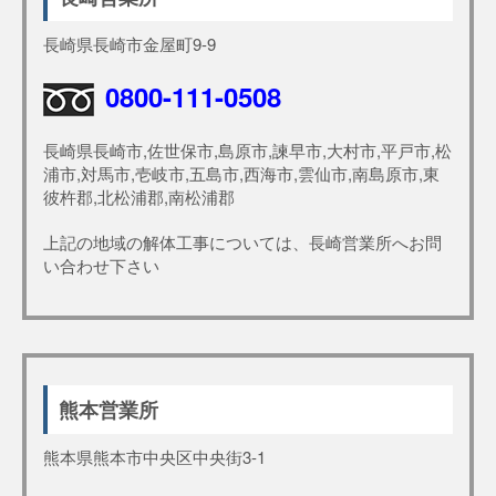
長崎県長崎市金屋町9-9
0800-111-0508
長崎県長崎市,佐世保市,島原市,諫早市,大村市,平戸市,松
浦市,対馬市,壱岐市,五島市,西海市,雲仙市,南島原市,東
彼杵郡,北松浦郡,南松浦郡
上記の地域の解体工事については、長崎営業所へお問
い合わせ下さい
熊本営業所
熊本県熊本市中央区中央街3-1