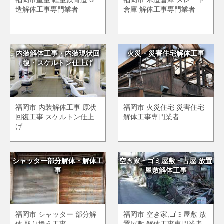
造解体工事専門業者
倉庫 解体工事専門業者
内装解体工事・内装現状回
火災・災害住宅解体工事
復・スケルトン仕上げ
福岡市 内装解体工事 原状
福岡市 火災住宅 災害住宅
回復工事 スケルトン仕上
解体工事専門業者
げ
シャッター部分解体・解体工
空き家・ゴミ屋敷・古屋 放置
事
屋敷解体工事
福岡市 シャッター 部分解
福岡市 空き家,ゴミ屋敷 放
体 取り換え工事
置屋敷 解体工事専門業者