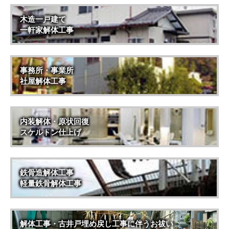
木造一戸建て
一軒家解体工事
事務所・事業所
社屋解体工事
内装解体・原状回復
スケルトン仕上げ
鉄骨造解体工事
軽量鉄骨解体工事
解体工事・古井戸埋め戻し工事に伴うお祓い