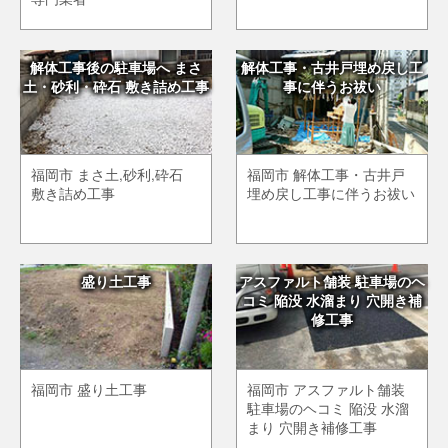
解体工事後の駐車場へ まさ
解体工事・古井戸埋め戻し工
土・砂利・砕石 敷き詰め工事
事に伴うお祓い
福岡市 まさ土,砂利,砕石
福岡市 解体工事・古井戸
敷き詰め工事
埋め戻し工事に伴うお祓い
盛り土工事
アスファルト舗装 駐車場のヘ
コミ 陥没 水溜まり 穴開き補
修工事
福岡市 盛り土工事
福岡市 アスファルト舗装
駐車場のヘコミ 陥没 水溜
まり 穴開き補修工事