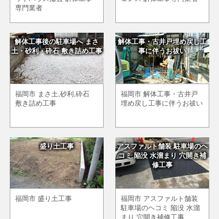
専門業者
解体工事後の駐車場へ まさ
解体工事・古井戸埋め戻し工
土・砂利・砕石 敷き詰め工事
事に伴うお祓い
福岡市 まさ土,砂利,砕石
福岡市 解体工事・古井戸
敷き詰め工事
埋め戻し工事に伴うお祓い
盛り土工事
アスファルト舗装 駐車場のヘ
コミ 陥没 水溜まり 穴開き補
修工事
福岡市 盛り土工事
福岡市 アスファルト舗装
駐車場のヘコミ 陥没 水溜
まり 穴開き補修工事