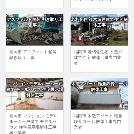
アスファルト舗装 剥ぎ取り工
老朽化住宅 木造戸建て住宅 解
事
体工事
福岡市 アスファルト舗装
福岡市 老朽化住宅 木造戸
剥ぎ取り工事
建て住宅 解体工事専門業
者
マンション モデルルーム一戸
木造アパート 軽量鉄骨コーポ
建て モデルハウス 住宅展示場
解体工事
解体工事
福岡市 マンション モデル
福岡市 木造アパート 軽量
ルーム一戸建て モデルハ
鉄骨コーポ 解体工事専門
ウス 住宅展示場解体工事
業者
専門業者