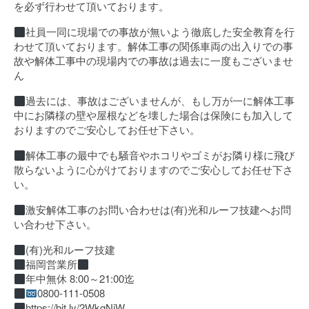
を必ず行わせて頂いております。
社員一同に現場での事故が無いよう徹底した安全教育を行
わせて頂いております。解体工事の関係車両の出入りでの事
故や解体工事中の現場内での事故は過去に一度もございませ
ん
過去には、事故はございませんが、もし万が一に解体工事
中にお隣様の壁や屋根などを壊した場合は保険にも加入して
おりますのでご安心してお任せ下さい。
解体工事の最中でも騒音やホコリやゴミがお隣り様に飛び
散らないように心がけておりますのでご安心してお任せ下さ
い。
激安解体工事のお問い合わせは(有)光和ルーフ技建へお問
い合わせ下さい。
(有)光和ルーフ技建
福岡営業所
年中無休 8:00～21:00迄
0800-111-0508
https://bit.ly/2WkgNiW