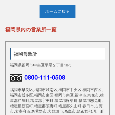
ホームに戻る
福岡県内の営業所一覧
福岡営業所
福岡県福岡市中央区平尾２丁目10-5
0800-111-0508
福岡市早良区,福岡市城南区,福岡市中央区,福岡市西区,
福岡市博多区,福岡市東区,福岡市南区,福津市,宗像市,糟
屋郡粕屋町,糟屋郡宇美町,糟屋郡篠栗町,糟屋郡志免町,
糟屋郡新宮町,糟屋郡須惠町,糟屋郡久山町,春日市,古賀
市,太宰府市,筑紫野市,大野城市,糸島市,筑紫郡那珂川町