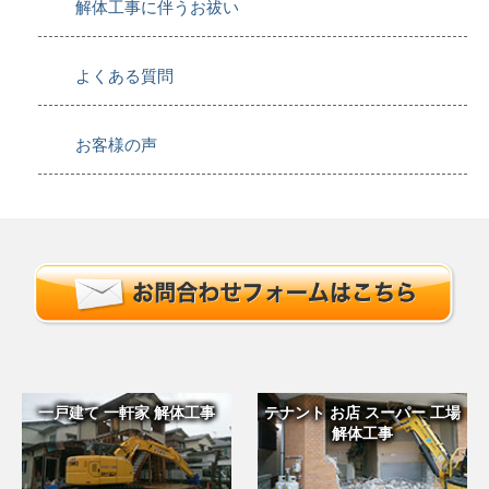
解体工事に伴うお祓い
よくある質問
お客様の声
一戸建て 一軒家 解体工事
テナント お店 スーパー 工場
解体工事