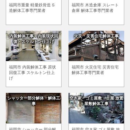
福岡市重量 軽量鉄骨造 S
福岡市 木造倉庫 スレート
造解体工事専門業者
倉庫 解体工事専門業者
内装解体工事・内装現状回
火災・災害住宅解体工事
復・スケルトン仕上げ
福岡市 内装解体工事 原状
福岡市 火災住宅 災害住宅
回復工事 スケルトン仕上
解体工事専門業者
げ
シャッター部分解体・解体工
空き家・ゴミ屋敷・古屋 放置
事
屋敷解体工事
福岡市 シャッター 部分解
福岡市 空き家,ゴミ屋敷 放