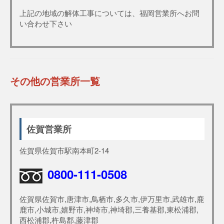
上記の地域の解体工事については、福岡営業所へお問
い合わせ下さい
その他の営業所一覧
佐賀営業所
佐賀県佐賀市駅南本町2-14
0800-111-0508
佐賀県佐賀市,唐津市,鳥栖市,多久市,伊万里市,武雄市,鹿
鹿市,小城市,嬉野市,神埼市,神埼郡,三養基郡,東松浦郡,
西松浦郡,杵島郡,藤津郡