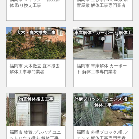
体 取り換え工事
置屋敷 解体工事専門業者
大木・庭木撤去工事
車庫解体・カーポート 解体工
事
福岡市 大木撤去 庭木撤去
福岡市 車庫解体 カーポー
解体工事専門業者
ト 解体工事専門業者
物置解体撤去工事
外構ブロック・フェンス 柵・
解体工事
福岡市 物置,プレハブ ユニ
福岡市 外構ブロック,柵,フ
ットハウス撤去 解体工事
ェンス 解体工事専門業者