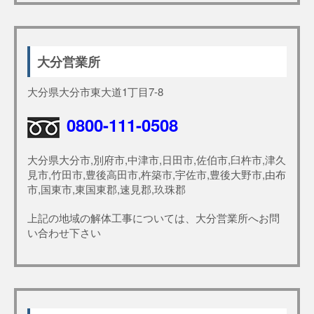
大分営業所
大分県大分市東大道1丁目7-8
0800-111-0508
大分県大分市,別府市,中津市,日田市,佐伯市,臼杵市,津久
見市,竹田市,豊後高田市,杵築市,宇佐市,豊後大野市,由布
市,国東市,東国東郡,速見郡,玖珠郡
上記の地域の解体工事については、大分営業所へお問
い合わせ下さい