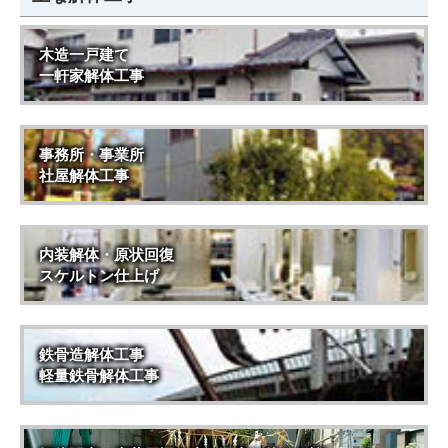
木造一戸建て
一軒家解体工事
事務所・事業所
社屋解体工事
内装解体・原状回復
スケルトン仕上げ
鉄骨造解体工事
軽量鉄骨解体工事