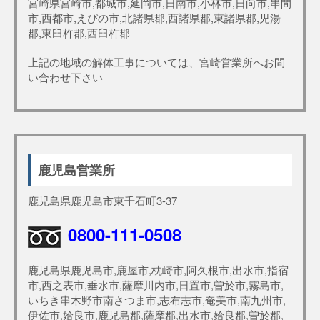
宮崎県宮崎市,都城市,延岡市,日南市,小林市,日向市,串間
市,西都市,えびの市,北諸県郡,西諸県郡,東諸県郡,児湯
郡,東臼杵郡,西臼杵郡
上記の地域の解体工事については、宮崎営業所へお問
い合わせ下さい
鹿児島営業所
鹿児島県鹿児島市東千石町3-37
0800-111-0508
鹿児島県鹿児島市,鹿屋市,枕崎市,阿久根市,出水市,指宿
市,西之表市,垂水市,薩摩川内市,日置市,曽於市,霧島市,
いちき串木野市南さつま市,志布志市,奄美市,南九州市,
伊佐市,姶良市,鹿児島郡,薩摩郡,出水市,姶良郡,曽於郡,