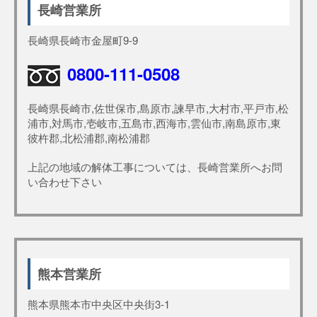
長崎営業所
長崎県長崎市金屋町9-9
0800-111-0508
長崎県長崎市,佐世保市,島原市,諫早市,大村市,平戸市,松
浦市,対馬市,壱岐市,五島市,西海市,雲仙市,南島原市,東
彼杵郡,北松浦郡,南松浦郡
上記の地域の解体工事については、長崎営業所へお問
い合わせ下さい
熊本営業所
熊本県熊本市中央区中央街3-1