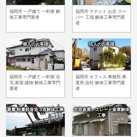
福岡市 一戸建て 一軒家 解
福岡市 テナント お店 スー
体工事専門業者
パー 工場 解体工事専門業
者
個人のお客様
法人のお客様
福岡市 一戸建て,一軒家 住
福岡市 オフィス,事務所,事
宅,家屋,建物 解体工事専門
業所,会社 解体工事専門業
業者
者
重量 軽量鉄骨造 S造解体工事
木造倉庫・スレート倉庫解体
工事