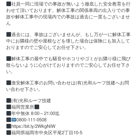
社員一同に現場での事故が無いよう徹底した安全教育を行
わせて頂いております。解体工事の関係車両の出入りでの事
故や解体工事中の現場内での事故は過去に一度もございませ
ん
過去には、事故はございませんが、もし万が一に解体工事
中にお隣様の壁や屋根などを壊した場合は保険にも加入して
おりますのでご安心してお任せ下さい。
解体工事の最中でも騒音やホコリやゴミがお隣り様に飛び
散らないように心がけておりますのでご安心してお任せ下さ
い。
激安解体工事のお問い合わせは(有)光和ルーフ技建へお問
い合わせ下さい。
(有)光和ルーフ技建
福岡営業所
年中無休 8:00～21:00迄
0800-111-0508
https://bit.ly/2WkgNiW
福岡県福岡市中央区平尾2丁目10-5