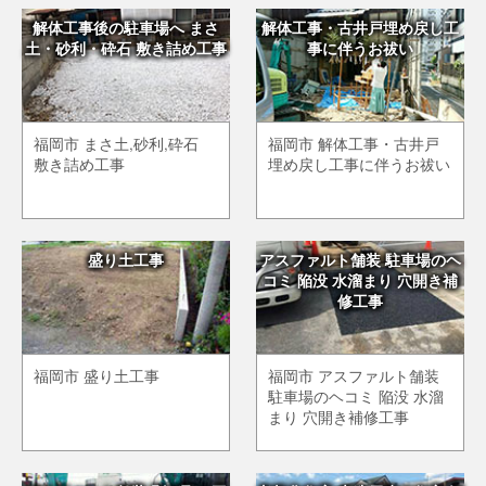
解体工事後の駐車場へ まさ
解体工事・古井戸埋め戻し工
土・砂利・砕石 敷き詰め工事
事に伴うお祓い
福岡市 まさ土,砂利,砕石
福岡市 解体工事・古井戸
敷き詰め工事
埋め戻し工事に伴うお祓い
盛り土工事
アスファルト舗装 駐車場のヘ
コミ 陥没 水溜まり 穴開き補
修工事
福岡市 盛り土工事
福岡市 アスファルト舗装
駐車場のヘコミ 陥没 水溜
まり 穴開き補修工事