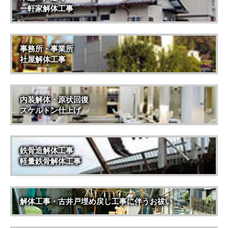
一軒家解体工事
事務所・事業所
社屋解体工事
内装解体・原状回復
スケルトン仕上げ
鉄骨造解体工事
軽量鉄骨解体工事
解体工事・古井戸埋め戻し工事に伴うお祓い