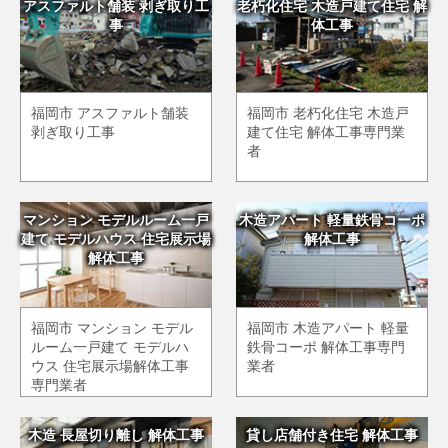
アスファルト舗装 剥ぎ取り工
老朽化住宅 木造戸建て住宅 解
事
体工事
福岡市 アスファルト舗装
福岡市 老朽化住宅 木造戸
剥ぎ取り工事
建て住宅 解体工事専門業
者
マンション モデルルーム一戸
木造アパート 軽量鉄骨コーポ
建て モデルハウス 住宅展示場
解体工事
解体工事
福岡市 マンション モデル
福岡市 木造アパート 軽量
ルーム一戸建て モデルハ
鉄骨コーポ 解体工事専門
ウス 住宅展示場解体工事
業者
専門業者
木造 長屋切り離し 解体工事
貸し店舗付き住宅 解体工事