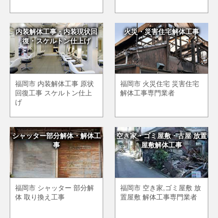
内装解体工事・内装現状回
火災・災害住宅解体工事
復・スケルトン仕上げ
福岡市 内装解体工事 原状
福岡市 火災住宅 災害住宅
回復工事 スケルトン仕上
解体工事専門業者
げ
シャッター部分解体・解体工
空き家・ゴミ屋敷・古屋 放置
事
屋敷解体工事
福岡市 シャッター 部分解
福岡市 空き家,ゴミ屋敷 放
体 取り換え工事
置屋敷 解体工事専門業者