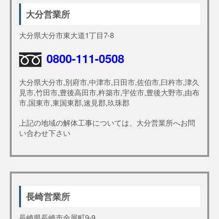
大分営業所
大分県大分市東大道1丁目7-8
0800-111-0508
大分県大分市,別府市,中津市,日田市,佐伯市,臼杵市,津久
見市,竹田市,豊後高田市,杵築市,宇佐市,豊後大野市,由布
市,国東市,東国東郡,速見郡,玖珠郡
上記の地域の解体工事については、大分営業所へお問
い合わせ下さい
長崎営業所
長崎県長崎市金屋町9-9