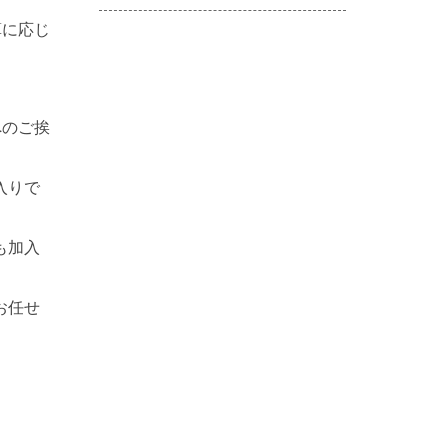
算に応じ
へのご挨
入りで
も加入
お任せ