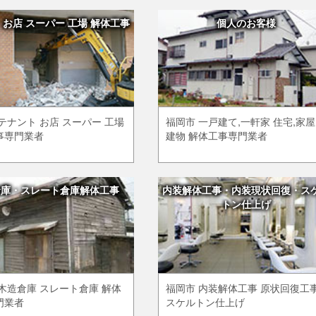
 お店 スーパー 工場 解体工事
個人のお客様
テナント お店 スーパー 工場
福岡市 一戸建て,一軒家 住宅,家屋
事専門業者
建物 解体工事専門業者
倉庫・スレート倉庫解体工事
内装解体工事・内装現状回復・ス
トン仕上げ
木造倉庫 スレート倉庫 解体
福岡市 内装解体工事 原状回復工
門業者
スケルトン仕上げ