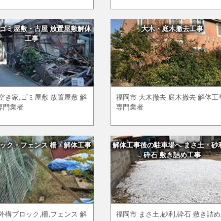
ゴミ屋敷・古屋 放置屋敷解体
大木・庭木撤去工事
工事
空き家,ゴミ屋敷 放置屋敷 解
福岡市 大木撤去 庭木撤去 解体工
専門業者
専門業者
ック・フェンス 柵・解体工事
解体工事後の駐車場へ まさ土・砂
砕石 敷き詰め工事
外構ブロック,柵,フェンス 解
福岡市 まさ土,砂利,砕石 敷き詰