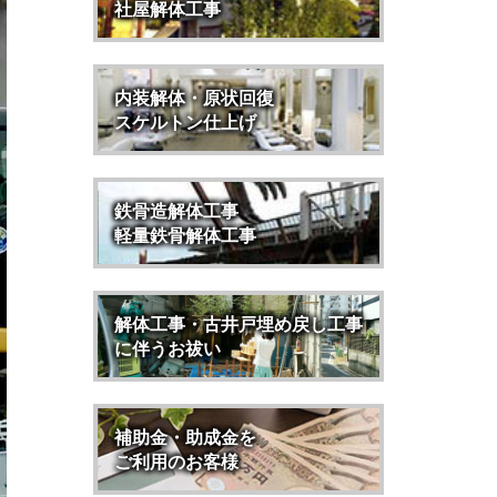
社屋解体工事
内装解体・原状回復
スケルトン仕上げ
鉄骨造解体工事
軽量鉄骨解体工事
解体工事・古井戸埋め戻し工事
に伴うお祓い
補助金・助成金を
ご利用のお客様