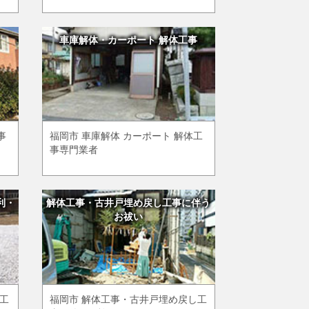
車庫解体・カーポート 解体工事
事
福岡市 車庫解体 カーポート 解体工
事専門業者
利・
解体工事・古井戸埋め戻し工事に伴う
お祓い
め工
福岡市 解体工事・古井戸埋め戻し工