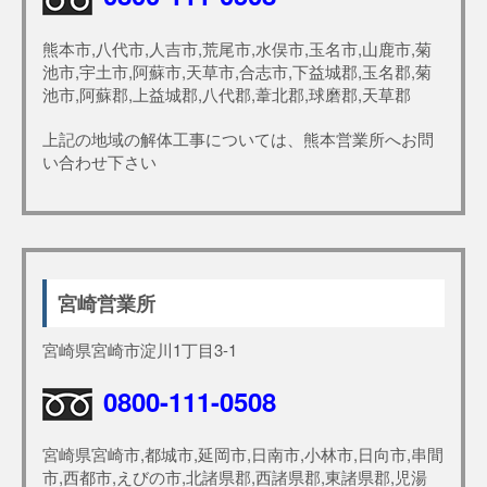
熊本市,八代市,人吉市,荒尾市,水俣市,玉名市,山鹿市,菊
池市,宇土市,阿蘇市,天草市,合志市,下益城郡,玉名郡,菊
池市,阿蘇郡,上益城郡,八代郡,葦北郡,球磨郡,天草郡
上記の地域の解体工事については、熊本営業所へお問
い合わせ下さい
宮崎営業所
宮崎県宮崎市淀川1丁目3-1
0800-111-0508
宮崎県宮崎市,都城市,延岡市,日南市,小林市,日向市,串間
市,西都市,えびの市,北諸県郡,西諸県郡,東諸県郡,児湯