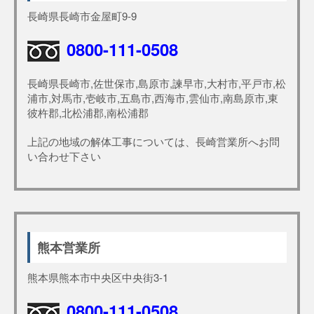
長崎県長崎市金屋町9-9
0800-111-0508
長崎県長崎市,佐世保市,島原市,諫早市,大村市,平戸市,松
浦市,対馬市,壱岐市,五島市,西海市,雲仙市,南島原市,東
彼杵郡,北松浦郡,南松浦郡
上記の地域の解体工事については、長崎営業所へお問
い合わせ下さい
熊本営業所
熊本県熊本市中央区中央街3-1
0800-111-0508