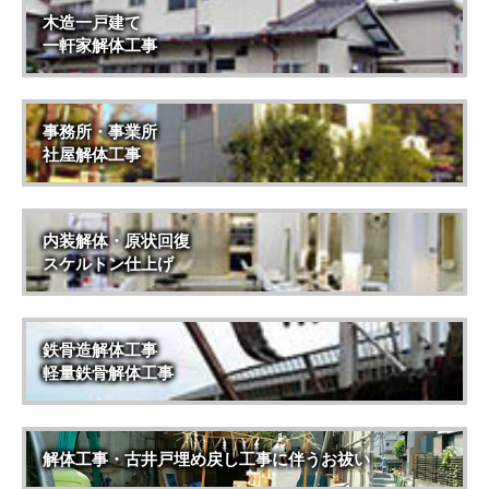
木造一戸建て
一軒家解体工事
事務所・事業所
社屋解体工事
内装解体・原状回復
スケルトン仕上げ
鉄骨造解体工事
軽量鉄骨解体工事
解体工事・古井戸埋め戻し工事に伴うお祓い