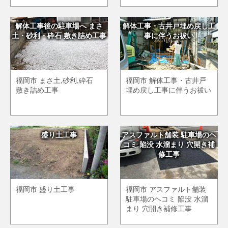
解体工事後の駐車場へ まさ
解体工事・古井戸埋め戻し工
土・砂利・砕石 敷き詰め工事
事に伴うお祓い
福岡市 まさ土,砂利,砕石
福岡市 解体工事・古井戸
敷き詰め工事
埋め戻し工事に伴うお祓い
盛り土工事
アスファルト舗装 駐車場のヘ
コミ 陥没 水溜まり 穴開き補
修工事
福岡市 盛り土工事
福岡市 アスファルト舗装
駐車場のヘコミ 陥没 水溜
まり 穴開き補修工事