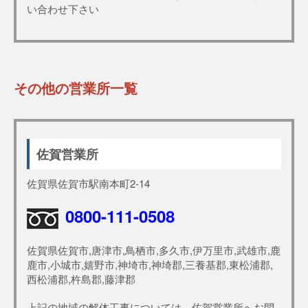
い合わせ下さい
その他の営業所一覧
佐賀営業所
佐賀県佐賀市駅南本町2-14
0800-111-0508
佐賀県佐賀市,唐津市,鳥栖市,多久市,伊万里市,武雄市,鹿
鹿市,小城市,嬉野市,神埼市,神埼郡,三養基郡,東松浦郡,
西松浦郡,杵島郡,藤津郡
上記の地域の解体工事については、佐賀営業所へお問