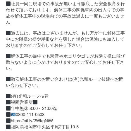
社員一同に現場での事故が無いよう徹底した安全教育を行
わせて頂いております。解体工事の関係車両の出入りでの事
故や解体工事中の現場内での事故は過去に一度もございませ
ん
過去には、事故はございませんが、もし万が一に解体工事
中にお隣様の壁や屋根などを壊した場合は保険にも加入して
おりますのでご安心してお任せ下さい。
解体工事の最中でも騒音やホコリやゴミがお隣り様に飛び
散らないように心がけておりますのでご安心してお任せ下さ
い。
激安解体工事のお問い合わせは(有)光和ルーフ技建へお問
い合わせ下さい。
(有)光和ルーフ技建
福岡営業所
年中無休 8:00～21:00迄
0800-111-0508
https://bit.ly/2WkgNiW
福岡県福岡市中央区平尾2丁目10-5