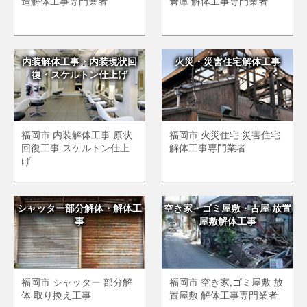
造解体工事専門業者
倉庫 解体工事専門業者
内装解体工事・内装現状回
火災・災害住宅解体工事
復・スケルトン仕上げ
福岡市 内装解体工事 原状
福岡市 火災住宅 災害住宅
回復工事 スケルトン仕上
解体工事専門業者
げ
シャッター部分解体・解体工
空き家・ゴミ屋敷・古屋 放置
事
屋敷解体工事
福岡市 シャッター 部分解
福岡市 空き家,ゴミ屋敷 放
体 取り換え工事
置屋敷 解体工事専門業者