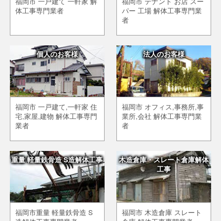
福岡市 一戸建て 一軒家 解
福岡市 テナント お店 スー
体工事専門業者
パー 工場 解体工事専門業
者
個人のお客様
法人のお客様
福岡市 一戸建て,一軒家 住
福岡市 オフィス,事務所,事
宅,家屋,建物 解体工事専門
業所,会社 解体工事専門業
業者
者
重量 軽量鉄骨造 S造解体工事
木造倉庫・スレート倉庫解体
工事
福岡市重量 軽量鉄骨造 S
福岡市 木造倉庫 スレート