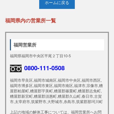
ホームに戻る
福岡県内の営業所一覧
福岡営業所
福岡県福岡市中央区平尾２丁目10-5
0800-111-0508
福岡市早良区,福岡市城南区,福岡市中央区,福岡市西区,
福岡市博多区,福岡市東区,福岡市南区,福津市,宗像市,糟
屋郡粕屋町,糟屋郡宇美町,糟屋郡篠栗町,糟屋郡志免町,
糟屋郡新宮町,糟屋郡須惠町,糟屋郡久山町,春日市,古賀
市,太宰府市,筑紫野市,大野城市,糸島市,筑紫郡那珂川町
上記の地域の解体工事については、福岡営業所へお問