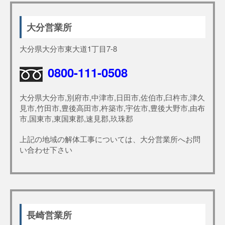
大分営業所
大分県大分市東大道1丁目7-8
0800-111-0508
大分県大分市,別府市,中津市,日田市,佐伯市,臼杵市,津久
見市,竹田市,豊後高田市,杵築市,宇佐市,豊後大野市,由布
市,国東市,東国東郡,速見郡,玖珠郡
上記の地域の解体工事については、大分営業所へお問
い合わせ下さい
長崎営業所