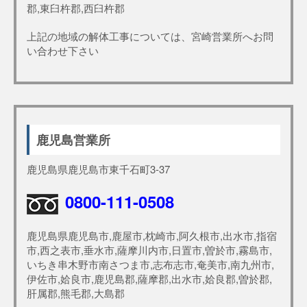
郡,東臼杵郡,西臼杵郡
上記の地域の解体工事については、宮崎営業所へお問
い合わせ下さい
鹿児島営業所
鹿児島県鹿児島市東千石町3-37
0800-111-0508
鹿児島県鹿児島市,鹿屋市,枕崎市,阿久根市,出水市,指宿
市,西之表市,垂水市,薩摩川内市,日置市,曽於市,霧島市,
いちき串木野市南さつま市,志布志市,奄美市,南九州市,
伊佐市,姶良市,鹿児島郡,薩摩郡,出水市,姶良郡,曽於郡,
肝属郡,熊毛郡,大島郡