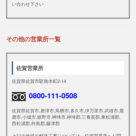
い合わせ下さい
その他の営業所一覧
佐賀営業所
佐賀県佐賀市駅南本町2-14
0800-111-0508
佐賀県佐賀市,唐津市,鳥栖市,多久市,伊万里市,武雄市,鹿
鹿市,小城市,嬉野市,神埼市,神埼郡,三養基郡,東松浦郡,
西松浦郡,杵島郡,藤津郡
上記の地域の解体工事については、佐賀営業所へお問