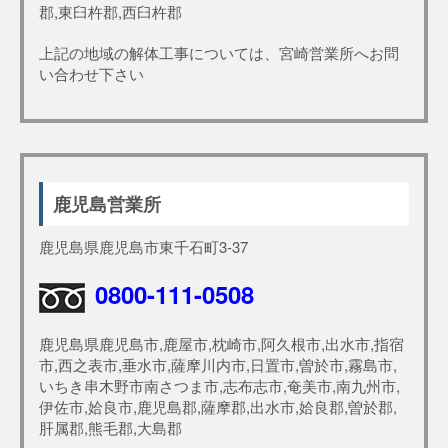
郡,東臼杵郡,西臼杵郡
上記の地域の解体工事については、宮崎営業所へお問
い合わせ下さい
鹿児島営業所
鹿児島県鹿児島市東千石町3-37
0800-111-0508
鹿児島県鹿児島市,鹿屋市,枕崎市,阿久根市,出水市,指宿
市,西之表市,垂水市,薩摩川内市,日置市,曽於市,霧島市,
いちき串木野市南さつま市,志布志市,奄美市,南九州市,
伊佐市,姶良市,鹿児島郡,薩摩郡,出水市,姶良郡,曽於郡,
肝属郡,熊毛郡,大島郡