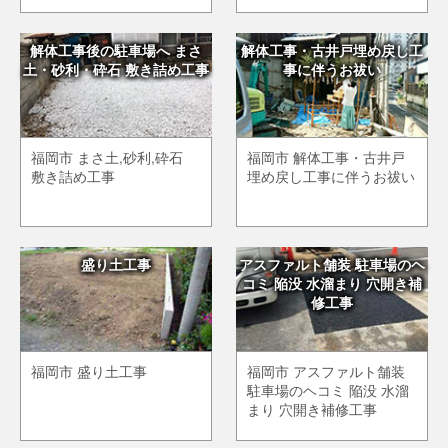
解体工事後の駐車場へ まさ
解体工事・古井戸埋め戻し工
土・砂利・砕石 敷き詰め工事
事に伴うお祓い
福岡市 まさ土,砂利,砕石
福岡市 解体工事・古井戸
敷き詰め工事
埋め戻し工事に伴うお祓い
盛り土工事
アスファルト舗装 駐車場のヘ
コミ 陥没 水溜まり 穴開き補
修工事
福岡市 盛り土工事
福岡市 アスファルト舗装
駐車場のヘコミ 陥没 水溜
まり 穴開き補修工事