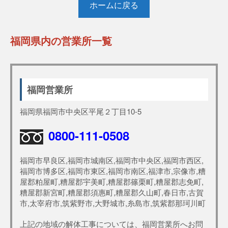
ホームに戻る
福岡県内の営業所一覧
福岡営業所
福岡県福岡市中央区平尾２丁目10-5
0800-111-0508
福岡市早良区,福岡市城南区,福岡市中央区,福岡市西区,
福岡市博多区,福岡市東区,福岡市南区,福津市,宗像市,糟
屋郡粕屋町,糟屋郡宇美町,糟屋郡篠栗町,糟屋郡志免町,
糟屋郡新宮町,糟屋郡須惠町,糟屋郡久山町,春日市,古賀
市,太宰府市,筑紫野市,大野城市,糸島市,筑紫郡那珂川町
上記の地域の解体工事については、福岡営業所へお問