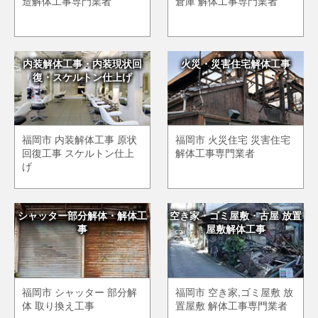
造解体工事専門業者
倉庫 解体工事専門業者
内装解体工事・内装現状回
火災・災害住宅解体工事
復・スケルトン仕上げ
福岡市 内装解体工事 原状
福岡市 火災住宅 災害住宅
回復工事 スケルトン仕上
解体工事専門業者
げ
シャッター部分解体・解体工
空き家・ゴミ屋敷・古屋 放置
事
屋敷解体工事
福岡市 シャッター 部分解
福岡市 空き家,ゴミ屋敷 放
体 取り換え工事
置屋敷 解体工事専門業者