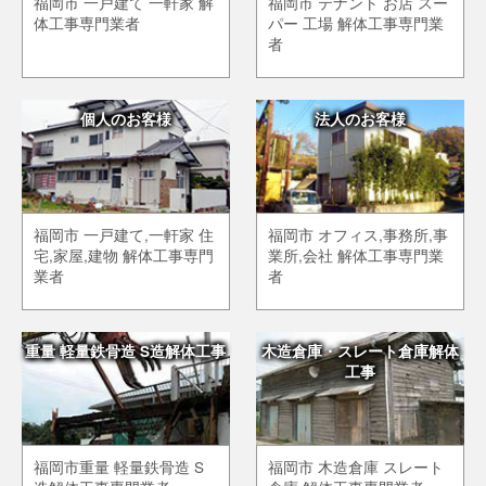
福岡市 一戸建て 一軒家 解
福岡市 テナント お店 スー
体工事専門業者
パー 工場 解体工事専門業
者
個人のお客様
法人のお客様
福岡市 一戸建て,一軒家 住
福岡市 オフィス,事務所,事
宅,家屋,建物 解体工事専門
業所,会社 解体工事専門業
業者
者
重量 軽量鉄骨造 S造解体工事
木造倉庫・スレート倉庫解体
工事
福岡市重量 軽量鉄骨造 S
福岡市 木造倉庫 スレート