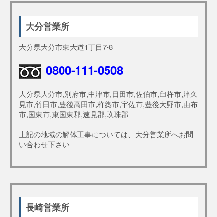
大分営業所
大分県大分市東大道1丁目7-8
0800-111-0508
大分県大分市,別府市,中津市,日田市,佐伯市,臼杵市,津久
見市,竹田市,豊後高田市,杵築市,宇佐市,豊後大野市,由布
市,国東市,東国東郡,速見郡,玖珠郡
上記の地域の解体工事については、大分営業所へお問
い合わせ下さい
長崎営業所