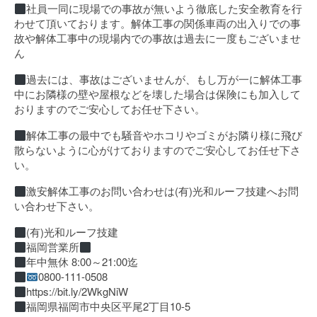
社員一同に現場での事故が無いよう徹底した安全教育を行
わせて頂いております。解体工事の関係車両の出入りでの事
故や解体工事中の現場内での事故は過去に一度もございませ
ん
過去には、事故はございませんが、もし万が一に解体工事
中にお隣様の壁や屋根などを壊した場合は保険にも加入して
おりますのでご安心してお任せ下さい。
解体工事の最中でも騒音やホコリやゴミがお隣り様に飛び
散らないように心がけておりますのでご安心してお任せ下さ
い。
激安解体工事のお問い合わせは(有)光和ルーフ技建へお問
い合わせ下さい。
(有)光和ルーフ技建
福岡営業所
年中無休 8:00～21:00迄
0800-111-0508
https://bit.ly/2WkgNiW
福岡県福岡市中央区平尾2丁目10-5