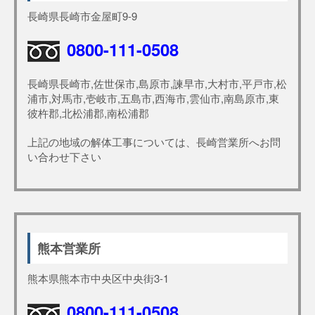
長崎県長崎市金屋町9-9
0800-111-0508
長崎県長崎市,佐世保市,島原市,諫早市,大村市,平戸市,松
浦市,対馬市,壱岐市,五島市,西海市,雲仙市,南島原市,東
彼杵郡,北松浦郡,南松浦郡
上記の地域の解体工事については、長崎営業所へお問
い合わせ下さい
熊本営業所
熊本県熊本市中央区中央街3-1
0800-111-0508