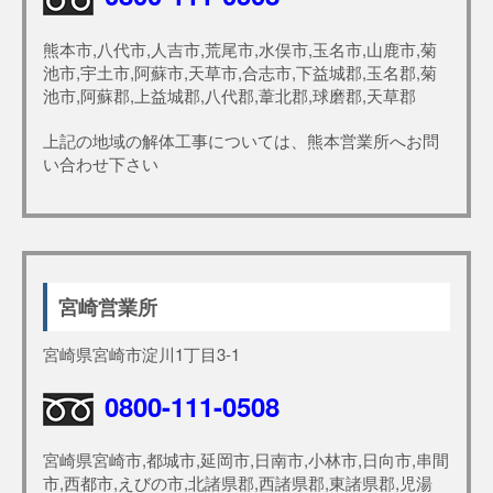
熊本市,八代市,人吉市,荒尾市,水俣市,玉名市,山鹿市,菊
池市,宇土市,阿蘇市,天草市,合志市,下益城郡,玉名郡,菊
池市,阿蘇郡,上益城郡,八代郡,葦北郡,球磨郡,天草郡
上記の地域の解体工事については、熊本営業所へお問
い合わせ下さい
宮崎営業所
宮崎県宮崎市淀川1丁目3-1
0800-111-0508
宮崎県宮崎市,都城市,延岡市,日南市,小林市,日向市,串間
市,西都市,えびの市,北諸県郡,西諸県郡,東諸県郡,児湯