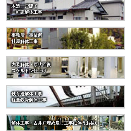
木造一戸建て
一軒家解体工事
事務所・事業所
社屋解体工事
内装解体・原状回復
スケルトン仕上げ
鉄骨造解体工事
軽量鉄骨解体工事
解体工事・古井戸埋め戻し工事に伴うお祓い