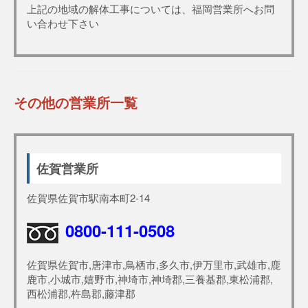
上記の地域の解体工事については、福岡営業所へお問
い合わせ下さい
その他の営業所一覧
佐賀営業所
佐賀県佐賀市駅南本町2-14
0800-111-0508
佐賀県佐賀市,唐津市,鳥栖市,多久市,伊万里市,武雄市,鹿
鹿市,小城市,嬉野市,神埼市,神埼郡,三養基郡,東松浦郡,
西松浦郡,杵島郡,藤津郡