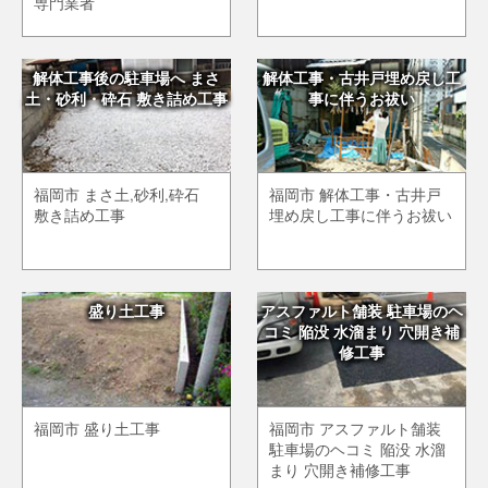
専門業者
解体工事後の駐車場へ まさ
解体工事・古井戸埋め戻し工
土・砂利・砕石 敷き詰め工事
事に伴うお祓い
福岡市 まさ土,砂利,砕石
福岡市 解体工事・古井戸
敷き詰め工事
埋め戻し工事に伴うお祓い
盛り土工事
アスファルト舗装 駐車場のヘ
コミ 陥没 水溜まり 穴開き補
修工事
福岡市 盛り土工事
福岡市 アスファルト舗装
駐車場のヘコミ 陥没 水溜
まり 穴開き補修工事