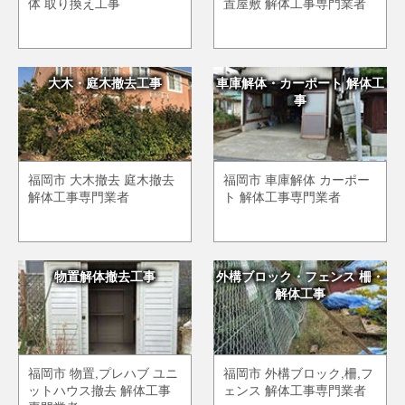
体 取り換え工事
置屋敷 解体工事専門業者
大木・庭木撤去工事
車庫解体・カーポート 解体工
事
福岡市 大木撤去 庭木撤去
福岡市 車庫解体 カーポー
解体工事専門業者
ト 解体工事専門業者
物置解体撤去工事
外構ブロック・フェンス 柵・
解体工事
福岡市 物置,プレハブ ユニ
福岡市 外構ブロック,柵,フ
ットハウス撤去 解体工事
ェンス 解体工事専門業者