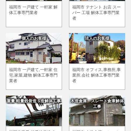
福岡市 一戸建て 一軒家 解
福岡市 テナント お店 スー
体工事専門業者
パー 工場 解体工事専門業
者
個人のお客様
法人のお客様
福岡市 一戸建て,一軒家 住
福岡市 オフィス,事務所,事
宅,家屋,建物 解体工事専門
業所,会社 解体工事専門業
業者
者
重量 軽量鉄骨造 S造解体工事
木造倉庫・スレート倉庫解体
工事