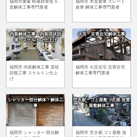
福岡市重量 軽量鉄骨造 S
福岡市 木造倉庫 スレート
造解体工事専門業者
倉庫 解体工事専門業者
内装解体工事・内装現状回
火災・災害住宅解体工事
復・スケルトン仕上げ
福岡市 内装解体工事 原状
福岡市 火災住宅 災害住宅
回復工事 スケルトン仕上
解体工事専門業者
げ
シャッター部分解体・解体工
空き家・ゴミ屋敷・古屋 放置
事
屋敷解体工事
福岡市 シャッター 部分解
福岡市 空き家,ゴミ屋敷 放