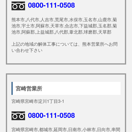
0800-111-0508
熊本市,八代市,人吉市,荒尾市,水俣市,玉名市,山鹿市,菊
池市,宇土市,阿蘇市,天草市,合志市,下益城郡,玉名郡,菊
池市,阿蘇郡,上益城郡,八代郡,葦北郡,球磨郡,天草郡
上記の地域の解体工事については、熊本営業所へお問
い合わせ下さい
宮崎営業所
宮崎県宮崎市淀川1丁目3-1
0800-111-0508
宮崎県宮崎市,都城市,延岡市,日南市,小林市,日向市,串間