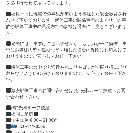
を必ず行わせて頂いております。
社員一同に現場での事故が無いよう徹底した安全教育を行
わせて頂いております。解体工事の関係車両の出入りでの事
故や解体工事中の現場内での事故は過去に一度もございませ
ん
過去には、事故はございませんが、もし万が一に解体工事
中にお隣様の壁や屋根などを壊した場合は保険にも加入して
おりますのでご安心してお任せ下さい。
解体工事の最中でも騒音やホコリやゴミがお隣り様に飛び
散らないように心がけておりますのでご安心してお任せ下さ
い。
激安解体工事のお問い合わせは(有)光和ルーフ技建へお問
い合わせ下さい。
(有)光和ルーフ技建
福岡営業所
年中無休 8:00～21:00迄
0800-111-0508
https://bit.ly/2WkgNiW