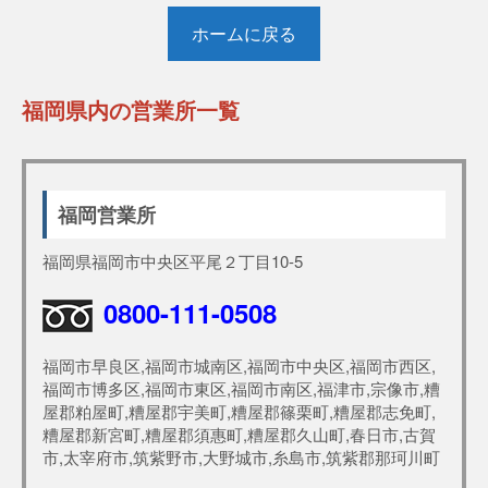
ホームに戻る
福岡県内の営業所一覧
福岡営業所
福岡県福岡市中央区平尾２丁目10-5
0800-111-0508
福岡市早良区,福岡市城南区,福岡市中央区,福岡市西区,
福岡市博多区,福岡市東区,福岡市南区,福津市,宗像市,糟
屋郡粕屋町,糟屋郡宇美町,糟屋郡篠栗町,糟屋郡志免町,
糟屋郡新宮町,糟屋郡須惠町,糟屋郡久山町,春日市,古賀
市,太宰府市,筑紫野市,大野城市,糸島市,筑紫郡那珂川町