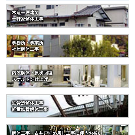
木造一戸建て
一軒家解体工事
事務所・事業所
社屋解体工事
内装解体・原状回復
スケルトン仕上げ
鉄骨造解体工事
軽量鉄骨解体工事
解体工事・古井戸埋め戻し工事に伴うお祓い