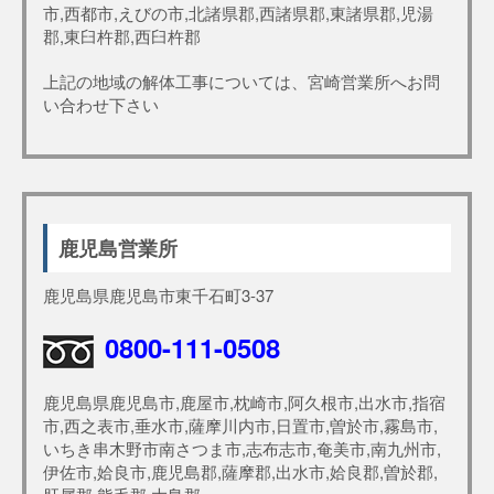
市,西都市,えびの市,北諸県郡,西諸県郡,東諸県郡,児湯
郡,東臼杵郡,西臼杵郡
上記の地域の解体工事については、宮崎営業所へお問
い合わせ下さい
鹿児島営業所
鹿児島県鹿児島市東千石町3-37
0800-111-0508
鹿児島県鹿児島市,鹿屋市,枕崎市,阿久根市,出水市,指宿
市,西之表市,垂水市,薩摩川内市,日置市,曽於市,霧島市,
いちき串木野市南さつま市,志布志市,奄美市,南九州市,
伊佐市,姶良市,鹿児島郡,薩摩郡,出水市,姶良郡,曽於郡,