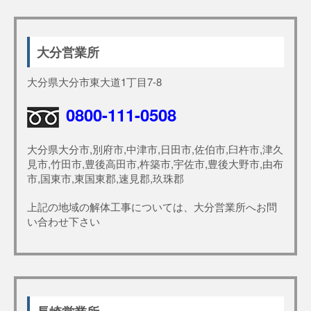
大分営業所
大分県大分市東大道1丁目7-8
0800-111-0508
大分県大分市,別府市,中津市,日田市,佐伯市,臼杵市,津久
見市,竹田市,豊後高田市,杵築市,宇佐市,豊後大野市,由布
市,国東市,東国東郡,速見郡,玖珠郡
上記の地域の解体工事については、大分営業所へお問
い合わせ下さい