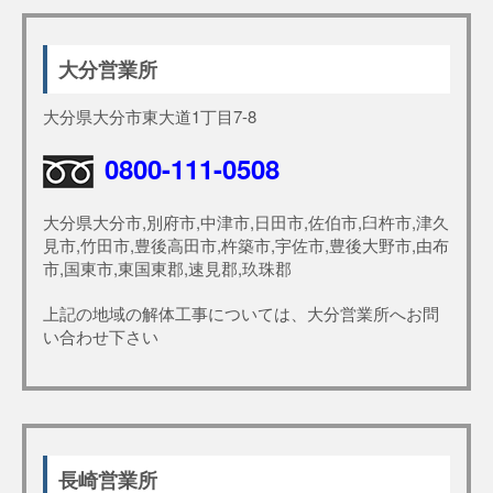
大分営業所
大分県大分市東大道1丁目7-8
0800-111-0508
大分県大分市,別府市,中津市,日田市,佐伯市,臼杵市,津久
見市,竹田市,豊後高田市,杵築市,宇佐市,豊後大野市,由布
市,国東市,東国東郡,速見郡,玖珠郡
上記の地域の解体工事については、大分営業所へお問
い合わせ下さい
長崎営業所