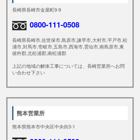
長崎県長崎市金屋町9-9
0800-111-0508
長崎県長崎市,佐世保市,島原市,諫早市,大村市,平戸市,松
浦市,対馬市,壱岐市,五島市,西海市,雲仙市,南島原市,東
彼杵郡,北松浦郡,南松浦郡
上記の地域の解体工事については、長崎営業所へお問
い合わせ下さい
熊本営業所
熊本県熊本市中央区中央街3-1