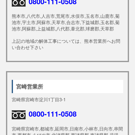
0800-111-0508
熊本市,八代市,人吉市,荒尾市,水俣市,玉名市,山鹿市,菊
池市,宇土市,阿蘇市,天草市,合志市,下益城郡,玉名郡,菊
池市,阿蘇郡,上益城郡,八代郡,葦北郡,球磨郡,天草郡
上記の地域の解体工事については、熊本営業所へお問
い合わせ下さい
宮崎営業所
宮崎県宮崎市淀川1丁目3-1
0800-111-0508
宮崎県宮崎市,都城市,延岡市,日南市,小林市,日向市,串間
市,西都市,えびの市,北諸県郡,西諸県郡,東諸県郡,児湯