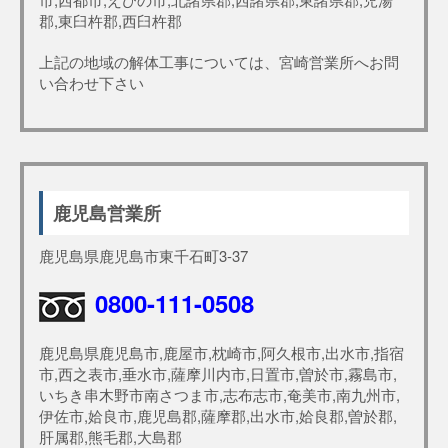
郡,東臼杵郡,西臼杵郡
上記の地域の解体工事については、宮崎営業所へお問
い合わせ下さい
鹿児島営業所
鹿児島県鹿児島市東千石町3-37
0800-111-0508
鹿児島県鹿児島市,鹿屋市,枕崎市,阿久根市,出水市,指宿
市,西之表市,垂水市,薩摩川内市,日置市,曽於市,霧島市,
いちき串木野市南さつま市,志布志市,奄美市,南九州市,
伊佐市,姶良市,鹿児島郡,薩摩郡,出水市,姶良郡,曽於郡,
肝属郡,熊毛郡,大島郡