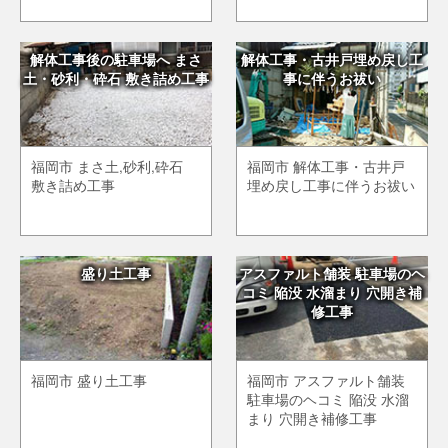
解体工事後の駐車場へ まさ
解体工事・古井戸埋め戻し工
土・砂利・砕石 敷き詰め工事
事に伴うお祓い
福岡市 まさ土,砂利,砕石
福岡市 解体工事・古井戸
敷き詰め工事
埋め戻し工事に伴うお祓い
盛り土工事
アスファルト舗装 駐車場のヘ
コミ 陥没 水溜まり 穴開き補
修工事
福岡市 盛り土工事
福岡市 アスファルト舗装
駐車場のヘコミ 陥没 水溜
まり 穴開き補修工事