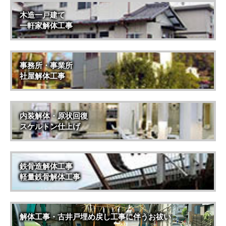
木造一戸建て
一軒家解体工事
事務所・事業所
社屋解体工事
内装解体・原状回復
スケルトン仕上げ
鉄骨造解体工事
軽量鉄骨解体工事
解体工事・古井戸埋め戻し工事に伴うお祓い