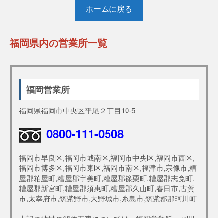
ホームに戻る
福岡県内の営業所一覧
福岡営業所
福岡県福岡市中央区平尾２丁目10-5
0800-111-0508
福岡市早良区,福岡市城南区,福岡市中央区,福岡市西区,
福岡市博多区,福岡市東区,福岡市南区,福津市,宗像市,糟
屋郡粕屋町,糟屋郡宇美町,糟屋郡篠栗町,糟屋郡志免町,
糟屋郡新宮町,糟屋郡須惠町,糟屋郡久山町,春日市,古賀
市,太宰府市,筑紫野市,大野城市,糸島市,筑紫郡那珂川町