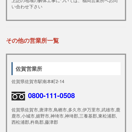
上記の地域の解体工事については、福岡営業所へお問
い合わせ下さい
その他の営業所一覧
佐賀営業所
佐賀県佐賀市駅南本町2-14
0800-111-0508
佐賀県佐賀市,唐津市,鳥栖市,多久市,伊万里市,武雄市,鹿
鹿市,小城市,嬉野市,神埼市,神埼郡,三養基郡,東松浦郡,
西松浦郡,杵島郡,藤津郡