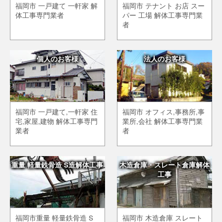
福岡市 一戸建て 一軒家 解
福岡市 テナント お店 スー
体工事専門業者
パー 工場 解体工事専門業
者
個人のお客様
法人のお客様
福岡市 一戸建て,一軒家 住
福岡市 オフィス,事務所,事
宅,家屋,建物 解体工事専門
業所,会社 解体工事専門業
業者
者
重量 軽量鉄骨造 S造解体工事
木造倉庫・スレート倉庫解体
工事
福岡市重量 軽量鉄骨造 S
福岡市 木造倉庫 スレート