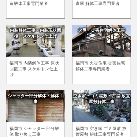
造解体工事専門業者
倉庫 解体工事専門業者
内装解体工事・内装現状回
火災・災害住宅解体工事
復・スケルトン仕上げ
福岡市 内装解体工事 原状
福岡市 火災住宅 災害住宅
回復工事 スケルトン仕上
解体工事専門業者
げ
シャッター部分解体・解体工
空き家・ゴミ屋敷・古屋 放置
事
屋敷解体工事
福岡市 シャッター 部分解
福岡市 空き家,ゴミ屋敷 放
体 取り換え工事
置屋敷 解体工事専門業者