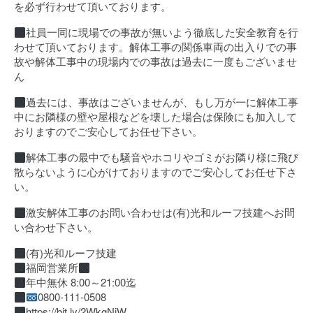
を必ず行わせて頂いております。
社員一同に現場での事故が無いよう徹底した安全教育を行
わせて頂いております。解体工事の関係車両の出入りでの事
故や解体工事中の現場内での事故は過去に一度もございませ
ん
過去には、事故はございませんが、もし万が一に解体工事
中にお隣様の壁や屋根などを壊した場合は保険にも加入して
おりますのでご安心してお任せ下さい。
解体工事の最中でも騒音やホコリやゴミがお隣り様に飛び
散らないように心がけておりますのでご安心してお任せ下さ
い。
激安解体工事のお問い合わせは(有)光和ルーフ技建へお問
い合わせ下さい。
(有)光和ルーフ技建
福岡営業所
年中無休 8:00～21:00迄
0800-111-0508
https://bit.ly/2WkgNiW