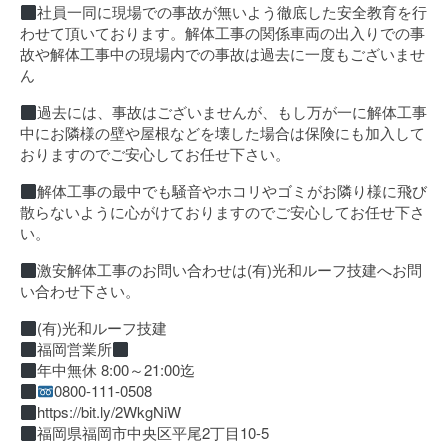
社員一同に現場での事故が無いよう徹底した安全教育を行
わせて頂いております。解体工事の関係車両の出入りでの事
故や解体工事中の現場内での事故は過去に一度もございませ
ん
過去には、事故はございませんが、もし万が一に解体工事
中にお隣様の壁や屋根などを壊した場合は保険にも加入して
おりますのでご安心してお任せ下さい。
解体工事の最中でも騒音やホコリやゴミがお隣り様に飛び
散らないように心がけておりますのでご安心してお任せ下さ
い。
激安解体工事のお問い合わせは(有)光和ルーフ技建へお問
い合わせ下さい。
(有)光和ルーフ技建
福岡営業所
年中無休 8:00～21:00迄
0800-111-0508
https://bit.ly/2WkgNiW
福岡県福岡市中央区平尾2丁目10-5