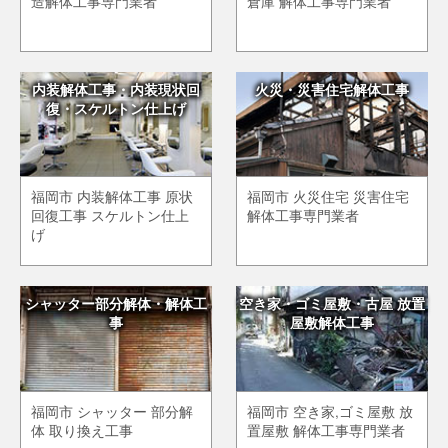
造解体工事専門業者
倉庫 解体工事専門業者
内装解体工事・内装現状回
火災・災害住宅解体工事
復・スケルトン仕上げ
福岡市 内装解体工事 原状
福岡市 火災住宅 災害住宅
回復工事 スケルトン仕上
解体工事専門業者
げ
シャッター部分解体・解体工
空き家・ゴミ屋敷・古屋 放置
事
屋敷解体工事
福岡市 シャッター 部分解
福岡市 空き家,ゴミ屋敷 放
体 取り換え工事
置屋敷 解体工事専門業者