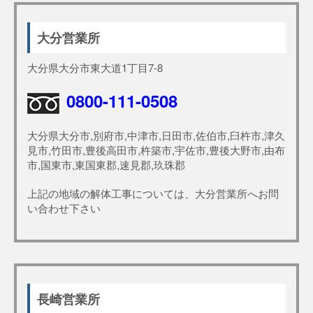
大分営業所
大分県大分市東大道1丁目7-8
0800-111-0508
大分県大分市,別府市,中津市,日田市,佐伯市,臼杵市,津久
見市,竹田市,豊後高田市,杵築市,宇佐市,豊後大野市,由布
市,国東市,東国東郡,速見郡,玖珠郡
上記の地域の解体工事については、大分営業所へお問
い合わせ下さい
長崎営業所