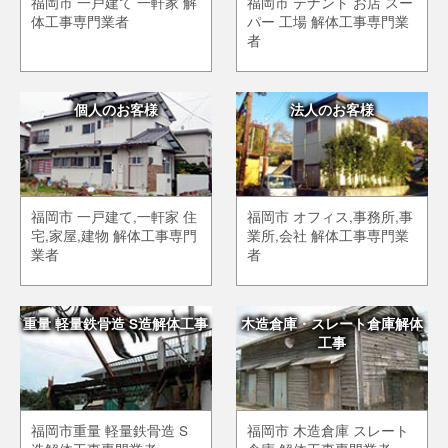
福岡市 一戸建て 一軒家 解
福岡市 テナント お店 スー
体工事専門業者
パー 工場 解体工事専門業
者
個人のお客様
法人のお客様
福岡市 一戸建て,一軒家 住
福岡市 オフィス,事務所,事
宅,家屋,建物 解体工事専門
業所,会社 解体工事専門業
業者
者
重量 軽量鉄骨造 S造解体工事
木造倉庫・スレート倉庫解体
工事
福岡市重量 軽量鉄骨造 S
福岡市 木造倉庫 スレート