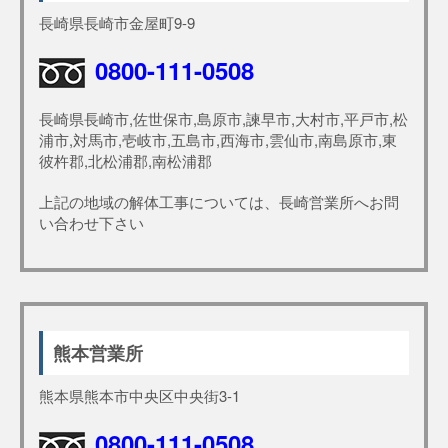
長崎県長崎市金屋町9-9
0800-111-0508
長崎県長崎市,佐世保市,島原市,諫早市,大村市,平戸市,松
浦市,対馬市,壱岐市,五島市,西海市,雲仙市,南島原市,東
彼杵郡,北松浦郡,南松浦郡
上記の地域の解体工事については、長崎営業所へお問
い合わせ下さい
熊本営業所
熊本県熊本市中央区中央街3-1
0800-111-0508