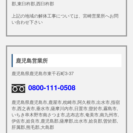
郡,東臼杵郡,西臼杵郡
上記の地域の解体工事については、宮崎営業所へお問
い合わせ下さい
鹿児島営業所
鹿児島県鹿児島市東千石町3-37
0800-111-0508
鹿児島県鹿児島市,鹿屋市,枕崎市,阿久根市,出水市,指宿
市,西之表市,垂水市,薩摩川内市,日置市,曽於市,霧島市,
いちき串木野市南さつま市,志布志市,奄美市,南九州市,
伊佐市,姶良市,鹿児島郡,薩摩郡,出水市,姶良郡,曽於郡,
肝属郡,熊毛郡,大島郡