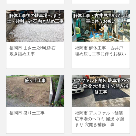
解体工事後の駐車場へ まさ
解体工事・古井戸埋め戻し工
土・砂利・砕石 敷き詰め工事
事に伴うお祓い
福岡市 まさ土,砂利,砕石
福岡市 解体工事・古井戸
敷き詰め工事
埋め戻し工事に伴うお祓い
盛り土工事
アスファルト舗装 駐車場のヘ
コミ 陥没 水溜まり 穴開き補
修工事
福岡市 盛り土工事
福岡市 アスファルト舗装
駐車場のヘコミ 陥没 水溜
まり 穴開き補修工事