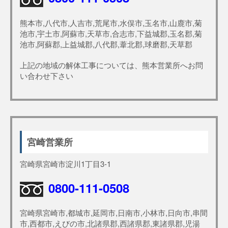
熊本市,八代市,人吉市,荒尾市,水俣市,玉名市,山鹿市,菊
池市,宇土市,阿蘇市,天草市,合志市,下益城郡,玉名郡,菊
池市,阿蘇郡,上益城郡,八代郡,葦北郡,球磨郡,天草郡
上記の地域の解体工事については、熊本営業所へお問
い合わせ下さい
宮崎営業所
宮崎県宮崎市淀川1丁目3-1
0800-111-0508
宮崎県宮崎市,都城市,延岡市,日南市,小林市,日向市,串間
市,西都市,えびの市,北諸県郡,西諸県郡,東諸県郡,児湯