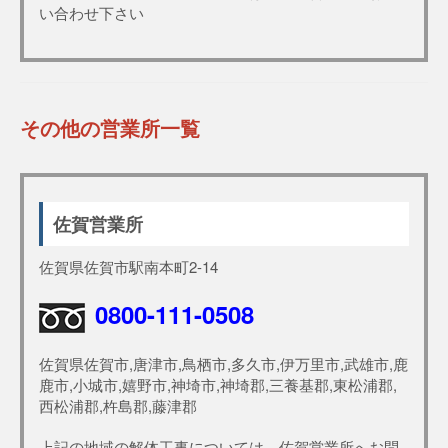
い合わせ下さい
その他の営業所一覧
佐賀営業所
佐賀県佐賀市駅南本町2-14
0800-111-0508
佐賀県佐賀市,唐津市,鳥栖市,多久市,伊万里市,武雄市,鹿
鹿市,小城市,嬉野市,神埼市,神埼郡,三養基郡,東松浦郡,
西松浦郡,杵島郡,藤津郡
上記の地域の解体工事については、佐賀営業所へお問