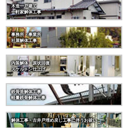
木造一戸建て
一軒家解体工事
事務所・事業所
社屋解体工事
内装解体・原状回復
スケルトン仕上げ
鉄骨造解体工事
軽量鉄骨解体工事
解体工事・古井戸埋め戻し工事に伴うお祓い