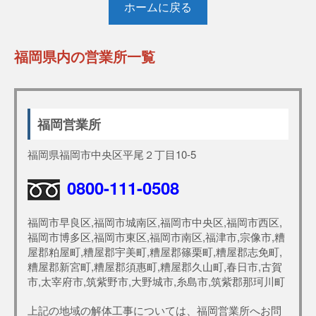
ホームに戻る
福岡県内の営業所一覧
福岡営業所
福岡県福岡市中央区平尾２丁目10-5
0800-111-0508
福岡市早良区,福岡市城南区,福岡市中央区,福岡市西区,
福岡市博多区,福岡市東区,福岡市南区,福津市,宗像市,糟
屋郡粕屋町,糟屋郡宇美町,糟屋郡篠栗町,糟屋郡志免町,
糟屋郡新宮町,糟屋郡須惠町,糟屋郡久山町,春日市,古賀
市,太宰府市,筑紫野市,大野城市,糸島市,筑紫郡那珂川町
上記の地域の解体工事については、福岡営業所へお問