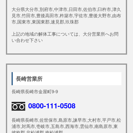
大分県大分市,別府市,中津市,日田市,佐伯市,臼杵市,津久
見市,竹田市,豊後高田市,杵築市,宇佐市,豊後大野市,由布
市,国東市,東国東郡,速見郡,玖珠郡
上記の地域の解体工事については、大分営業所へお問
い合わせ下さい
長崎営業所
長崎県長崎市金屋町9-9
0800-111-0508
長崎県長崎市,佐世保市,島原市,諫早市,大村市,平戸市,松
浦市,対馬市,壱岐市,五島市,西海市,雲仙市,南島原市,東
彼杵郡,北松浦郡,南松浦郡