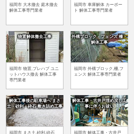
福岡市 大木撤去 庭木撤去
福岡市 車庫解体 カーポー
解体工事専門業者
ト 解体工事専門業者
物置解体撤去工事
外構ブロック・フェンス 柵・
解体工事
福岡市 物置,プレハブ ユニ
福岡市 外構ブロック,柵,フ
ットハウス撤去 解体工事
ェンス 解体工事専門業者
専門業者
解体工事後の駐車場へ まさ
解体工事・古井戸埋め戻し工
土・砂利・砕石 敷き詰め工事
事に伴うお祓い
福岡市 まさ土,砂利,砕石
福岡市 解体工事・古井戸