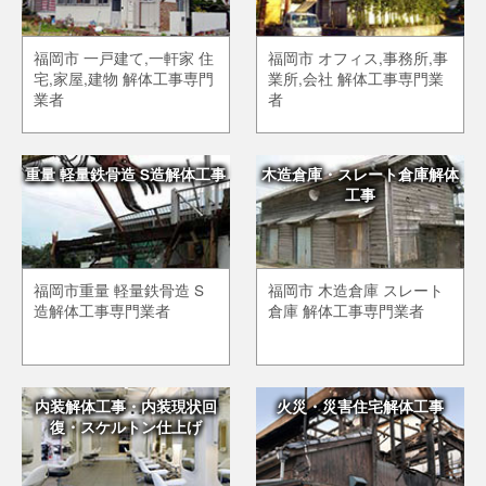
福岡市 一戸建て,一軒家 住
福岡市 オフィス,事務所,事
宅,家屋,建物 解体工事専門
業所,会社 解体工事専門業
業者
者
重量 軽量鉄骨造 S造解体工事
木造倉庫・スレート倉庫解体
工事
福岡市重量 軽量鉄骨造 S
福岡市 木造倉庫 スレート
造解体工事専門業者
倉庫 解体工事専門業者
内装解体工事・内装現状回
火災・災害住宅解体工事
復・スケルトン仕上げ