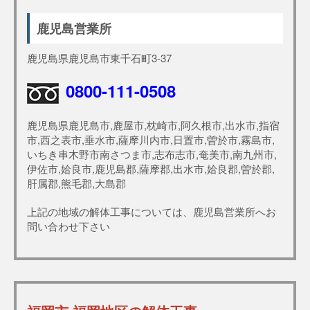
鹿児島営業所
鹿児島県鹿児島市東千石町3-37
0800-111-0508
鹿児島県鹿児島市,鹿屋市,枕崎市,阿久根市,出水市,指宿
市,西之表市,垂水市,薩摩川内市,日置市,曽於市,霧島市,
いちき串木野市南さつま市,志布志市,奄美市,南九州市,
伊佐市,姶良市,鹿児島郡,薩摩郡,出水市,姶良郡,曽於郡,
肝属郡,熊毛郡,大島郡
上記の地域の解体工事については、鹿児島営業所へお
問い合わせ下さい