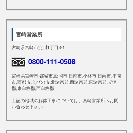
宮崎営業所
宮崎県宮崎市淀川1丁目3-1
0800-111-0508
宮崎県宮崎市,都城市,延岡市,日南市,小林市,日向市,串間
市,西都市,えびの市,北諸県郡,西諸県郡,東諸県郡,児湯
郡,東臼杵郡,西臼杵郡
上記の地域の解体工事については、宮崎営業所へお問
い合わせ下さい