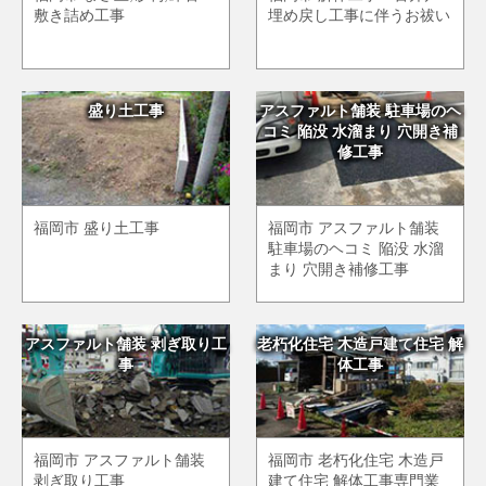
敷き詰め工事
埋め戻し工事に伴うお祓い
盛り土工事
アスファルト舗装 駐車場のヘ
コミ 陥没 水溜まり 穴開き補
修工事
福岡市 盛り土工事
福岡市 アスファルト舗装
駐車場のヘコミ 陥没 水溜
まり 穴開き補修工事
アスファルト舗装 剥ぎ取り工
老朽化住宅 木造戸建て住宅 解
事
体工事
福岡市 アスファルト舗装
福岡市 老朽化住宅 木造戸
剥ぎ取り工事
建て住宅 解体工事専門業