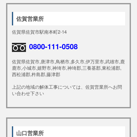
佐賀営業所
佐賀県佐賀市駅南本町2-14
0800-111-0508
佐賀県佐賀市,唐津市,鳥栖市,多久市,伊万里市,武雄市,鹿
鹿市,小城市,嬉野市,神埼市,神埼郡,三養基郡,東松浦郡,
西松浦郡,杵島郡,藤津郡
上記の地域の解体工事については、佐賀営業所へお問
い合わせ下さい
山口営業所