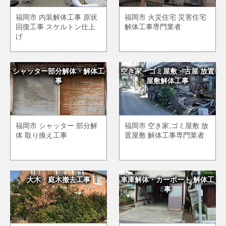
福岡市 内装解体工事 原状
福岡市 火災住宅 災害住宅
回復工事 スケルトン仕上
解体工事専門業者
げ
シャッター部分解体・解体工
空き家・ゴミ屋敷・古屋 放置
事
屋敷解体工事
福岡市 シャッター 部分解
福岡市 空き家,ゴミ屋敷 放
体 取り換え工事
置屋敷 解体工事専門業者
大木・庭木撤去工事
車庫解体・カーポート 解体工
事