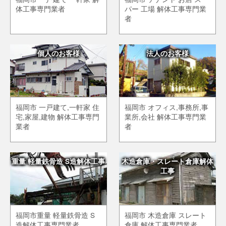
体工事専門業者
パー 工場 解体工事専門業
者
個人のお客様
法人のお客様
福岡市 一戸建て,一軒家 住
福岡市 オフィス,事務所,事
宅,家屋,建物 解体工事専門
業所,会社 解体工事専門業
業者
者
重量 軽量鉄骨造 S造解体工事
木造倉庫・スレート倉庫解体
工事
福岡市重量 軽量鉄骨造 S
福岡市 木造倉庫 スレート
造解体工事専門業者
倉庫 解体工事専門業者