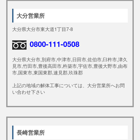
大分営業所
大分県大分市東大道1丁目7-8
0800-111-0508
大分県大分市,別府市,中津市,日田市,佐伯市,臼杵市,津久
見市,竹田市,豊後高田市,杵築市,宇佐市,豊後大野市,由布
市,国東市,東国東郡,速見郡,玖珠郡
上記の地域の解体工事については、大分営業所へお問
い合わせ下さい
長崎営業所