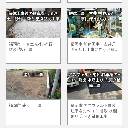
解体工事後の駐車場へ まさ
解体工事・古井戸埋め戻し工
土・砂利・砕石 敷き詰め工事
事に伴うお祓い
福岡市 まさ土,砂利,砕石
福岡市 解体工事・古井戸
敷き詰め工事
埋め戻し工事に伴うお祓い
盛り土工事
アスファルト舗装 駐車場のヘ
コミ 陥没 水溜まり 穴開き補
修工事
福岡市 盛り土工事
福岡市 アスファルト舗装
駐車場のヘコミ 陥没 水溜
まり 穴開き補修工事