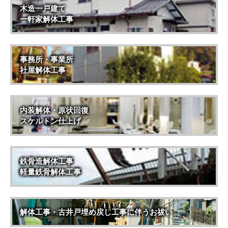
木造一戸建て
一軒家解体工事
事務所・事業所
社屋解体工事
内装解体・原状回復
スケルトン仕上げ
鉄骨造解体工事
軽量鉄骨解体工事
解体工事・古井戸埋め戻し工事に伴うお祓い