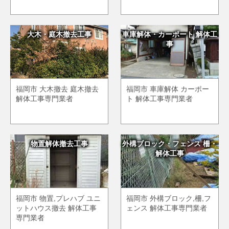
大木・庭木撤去工事
車庫解体・カーポート 解体工
事
福岡市 大木撤去 庭木撤去
福岡市 車庫解体 カーポー
解体工事専門業者
ト 解体工事専門業者
物置解体撤去工事
外構ブロック・フェンス 柵・
解体工事
福岡市 物置,プレハブ ユニ
福岡市 外構ブロック,柵,フ
ットハウス撤去 解体工事
ェンス 解体工事専門業者
専門業者