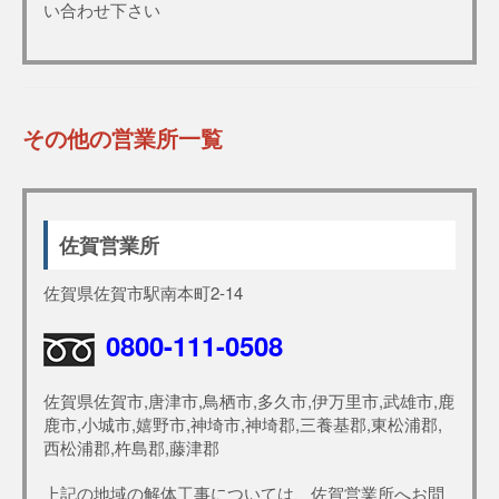
い合わせ下さい
その他の営業所一覧
佐賀営業所
佐賀県佐賀市駅南本町2-14
0800-111-0508
佐賀県佐賀市,唐津市,鳥栖市,多久市,伊万里市,武雄市,鹿
鹿市,小城市,嬉野市,神埼市,神埼郡,三養基郡,東松浦郡,
西松浦郡,杵島郡,藤津郡
上記の地域の解体工事については、佐賀営業所へお問