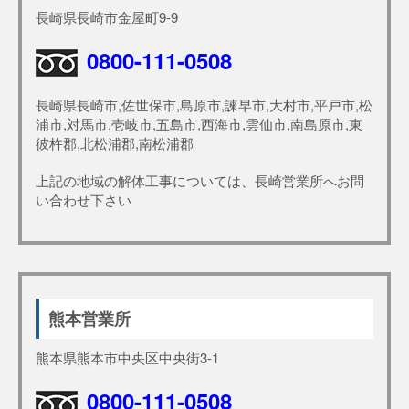
長崎県長崎市金屋町9-9
0800-111-0508
長崎県長崎市,佐世保市,島原市,諫早市,大村市,平戸市,松
浦市,対馬市,壱岐市,五島市,西海市,雲仙市,南島原市,東
彼杵郡,北松浦郡,南松浦郡
上記の地域の解体工事については、長崎営業所へお問
い合わせ下さい
熊本営業所
熊本県熊本市中央区中央街3-1
0800-111-0508