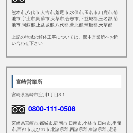
熊本市,八代市,人吉市,荒尾市,水俣市,玉名市,山鹿市,菊
池市,宇土市,阿蘇市,天草市,合志市,下益城郡,玉名郡,菊
池市,阿蘇郡,上益城郡,八代郡,葦北郡,球磨郡,天草郡
上記の地域の解体工事については、熊本営業所へお問
い合わせ下さい
宮崎営業所
宮崎県宮崎市淀川1丁目3-1
0800-111-0508
宮崎県宮崎市,都城市,延岡市,日南市,小林市,日向市,串間
市,西都市,えびの市,北諸県郡,西諸県郡,東諸県郡,児湯