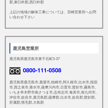
郡,東臼杵郡,西臼杵郡
上記の地域の解体工事については、宮崎営業所へお問
い合わせ下さい
鹿児島営業所
鹿児島県鹿児島市東千石町3-37
0800-111-0508
鹿児島県鹿児島市,鹿屋市,枕崎市,阿久根市,出水市,指宿
市,西之表市,垂水市,薩摩川内市,日置市,曽於市,霧島市,
いちき串木野市南さつま市,志布志市,奄美市,南九州市,
伊佐市,姶良市,鹿児島郡,薩摩郡,出水市,姶良郡,曽於郡,
肝属郡,熊毛郡,大島郡