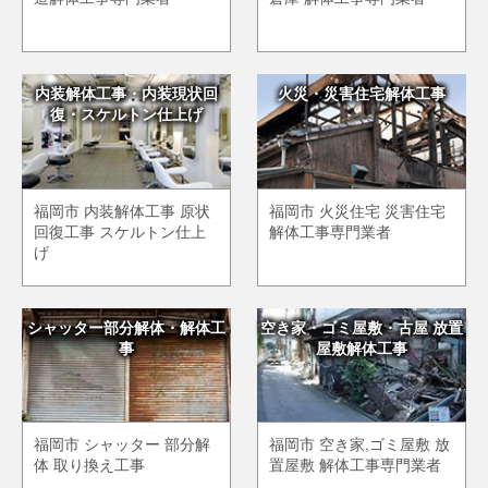
内装解体工事・内装現状回
火災・災害住宅解体工事
復・スケルトン仕上げ
福岡市 内装解体工事 原状
福岡市 火災住宅 災害住宅
回復工事 スケルトン仕上
解体工事専門業者
げ
シャッター部分解体・解体工
空き家・ゴミ屋敷・古屋 放置
事
屋敷解体工事
福岡市 シャッター 部分解
福岡市 空き家,ゴミ屋敷 放
体 取り換え工事
置屋敷 解体工事専門業者