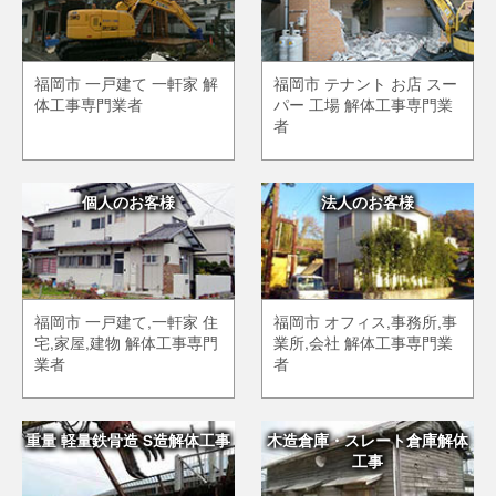
福岡市 一戸建て 一軒家 解
福岡市 テナント お店 スー
体工事専門業者
パー 工場 解体工事専門業
者
個人のお客様
法人のお客様
福岡市 一戸建て,一軒家 住
福岡市 オフィス,事務所,事
宅,家屋,建物 解体工事専門
業所,会社 解体工事専門業
業者
者
重量 軽量鉄骨造 S造解体工事
木造倉庫・スレート倉庫解体
工事