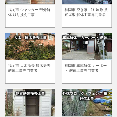
福岡市 シャッター 部分解
福岡市 空き家,ゴミ屋敷 放
体 取り換え工事
置屋敷 解体工事専門業者
大木・庭木撤去工事
車庫解体・カーポート 解体工
事
福岡市 大木撤去 庭木撤去
福岡市 車庫解体 カーポー
解体工事専門業者
ト 解体工事専門業者
物置解体撤去工事
外構ブロック・フェンス 柵・
解体工事