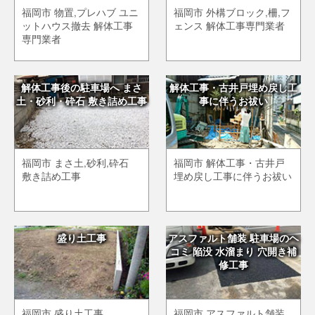
福岡市 物置,プレハブ ユニ
福岡市 外構ブロック,柵,フ
ットハウス撤去 解体工事
ェンス 解体工事専門業者
専門業者
解体工事後の駐車場へ まさ
解体工事・古井戸埋め戻し工
土・砂利・砕石 敷き詰め工事
事に伴うお祓い
福岡市 まさ土,砂利,砕石
福岡市 解体工事・古井戸
敷き詰め工事
埋め戻し工事に伴うお祓い
盛り土工事
アスファルト舗装 駐車場のヘ
コミ 陥没 水溜まり 穴開き補
修工事
福岡市 盛り土工事
福岡市 アスファルト舗装