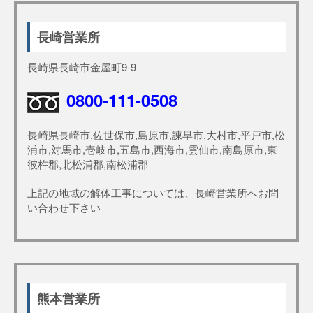
長崎営業所
長崎県長崎市金屋町9-9
0800-111-0508
長崎県長崎市,佐世保市,島原市,諫早市,大村市,平戸市,松
浦市,対馬市,壱岐市,五島市,西海市,雲仙市,南島原市,東
彼杵郡,北松浦郡,南松浦郡
上記の地域の解体工事については、長崎営業所へお問
い合わせ下さい
熊本営業所