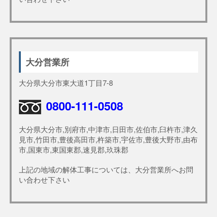
大分営業所
大分県大分市東大道1丁目7-8
0800-111-0508
大分県大分市,別府市,中津市,日田市,佐伯市,臼杵市,津久
見市,竹田市,豊後高田市,杵築市,宇佐市,豊後大野市,由布
市,国東市,東国東郡,速見郡,玖珠郡
上記の地域の解体工事については、大分営業所へお問
い合わせ下さい