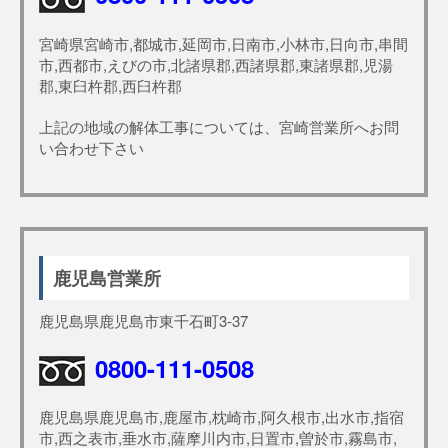
宮崎県宮崎市,都城市,延岡市,日南市,小林市,日向市,串間
市,西都市,えびの市,北諸県郡,西諸県郡,東諸県郡,児湯
郡,東臼杵郡,西臼杵郡
上記の地域の解体工事については、宮崎営業所へお問
い合わせ下さい
鹿児島営業所
鹿児島県鹿児島市東千石町3-37
0800-111-0508
鹿児島県鹿児島市,鹿屋市,枕崎市,阿久根市,出水市,指宿
市,西之表市,垂水市,薩摩川内市,日置市,曽於市,霧島市,