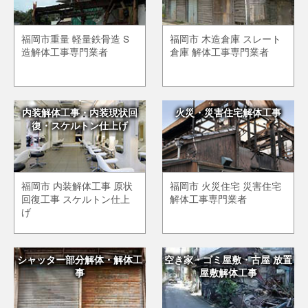
福岡市重量 軽量鉄骨造 S
福岡市 木造倉庫 スレート
造解体工事専門業者
倉庫 解体工事専門業者
内装解体工事・内装現状回
火災・災害住宅解体工事
復・スケルトン仕上げ
福岡市 内装解体工事 原状
福岡市 火災住宅 災害住宅
回復工事 スケルトン仕上
解体工事専門業者
げ
シャッター部分解体・解体工
空き家・ゴミ屋敷・古屋 放置
事
屋敷解体工事