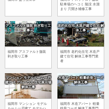
駐車場のヘコミ 陥没 水溜
まり 穴開き補修工事
アスファルト舗装 剥ぎ取り工
老朽化住宅 木造戸建て住宅 解
事
体工事
福岡市 アスファルト舗装
福岡市 老朽化住宅 木造戸
剥ぎ取り工事
建て住宅 解体工事専門業
者
マンション モデルルーム一戸
木造アパート 軽量鉄骨コーポ
建て モデルハウス 住宅展示場
解体工事
解体工事
福岡市 マンション モデル
福岡市 木造アパート 軽量
ルーム一戸建て モデルハ
鉄骨コーポ 解体工事専門