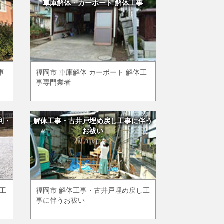
車庫解体・カーポート 解体工事
事
福岡市 車庫解体 カーポート 解体工
事専門業者
利・
解体工事・古井戸埋め戻し工事に伴う
お祓い
め工
福岡市 解体工事・古井戸埋め戻し工
事に伴うお祓い