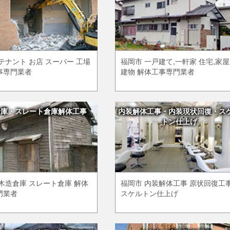
テナント お店 スーパー 工場
福岡市 一戸建て,一軒家 住宅,家屋
事専門業者
建物 解体工事専門業者
倉庫・スレート倉庫解体工事
内装解体工事・内装現状回復・ス
トン仕上げ
木造倉庫 スレート倉庫 解体
福岡市 内装解体工事 原状回復工
門業者
スケルトン仕上げ