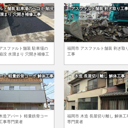
ルト舗装 駐車場のヘコミ 陥没
アスファルト舗装 剥ぎ取り工
溜まり 穴開き補修工事
 アスファルト舗装 駐車場の
福岡市 アスファルト舗装 剥ぎ取
陥没 水溜まり 穴開き補修工
工事
ート 軽量鉄骨コーポ 解体工事
木造 長屋切り離し 解体工事
 木造アパート 軽量鉄骨コー
福岡市 木造 長屋切り離し 解体工
体工事専門業者
専門業者