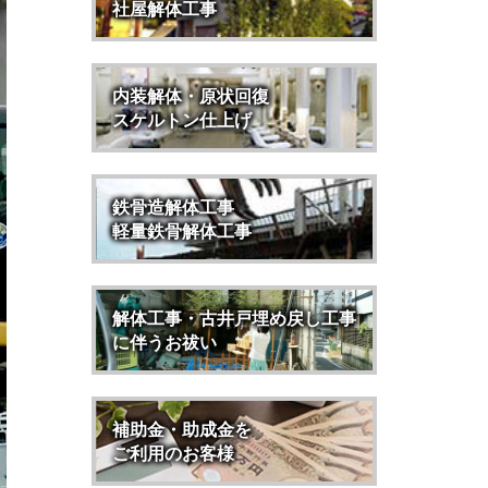
社屋解体工事
内装解体・原状回復
スケルトン仕上げ
鉄骨造解体工事
軽量鉄骨解体工事
解体工事・古井戸埋め戻し工事
に伴うお祓い
補助金・助成金を
ご利用のお客様