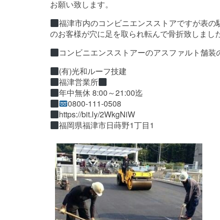
お願い致します。
福津市内のコンビニエンスストアですが表の
のお客様が穴に足を取られ転んで骨折致しまし
コンビニエンスストアーのアスファルト舗装
(有)光和ルーフ技建
福津営業所
年中無休 8:00～21:00迄
0800-111-0508
https://bit.ly/2WkgNiW
福岡県福津市日蒔野1丁目1