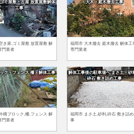
ゴミ屋敷・古屋 放置屋敷解体
大木・庭木撤去工事
工事
空き家,ゴミ屋敷 放置屋敷 解
福岡市 大木撤去 庭木撤去 解体工
専門業者
専門業者
ック・フェンス 柵・解体工事
解体工事後の駐車場へ まさ土・砂
砕石 敷き詰め工事
外構ブロック,柵,フェンス 解
福岡市 まさ土,砂利,砕石 敷き詰
専門業者
事